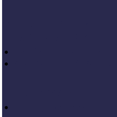
Módszertani témáink
Hallgatói dolgozatok
Iskolák és múzeumok par
KIállításrendezés A-Z-ig
Tanuljunk egymástól
Nívódíj nyertesek