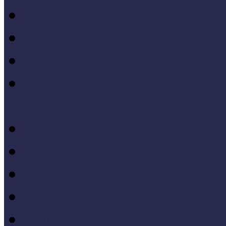
Módszertani kiadványok
Mintaprojekt kiadványo
Pedagógiai online kiadv
Múzeumpedagógiai Nívód
online kiadványai
Módszertani útmutatók
Tanulmányok, kutatások
Oktatási segédanyagok 
Konferenciakötetek
Európa 2020 - Stratégiák