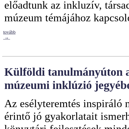
előadtunk az inkluzív, társ
múzeum témájához kapcsol
tovább
→
Külföldi tanulmányúton a
múzeumi inklúzió jegyéb
Az esélyteremtés inspiráló 
érintő jó gyakorlatait ism
könyvtári fejlesztések mind