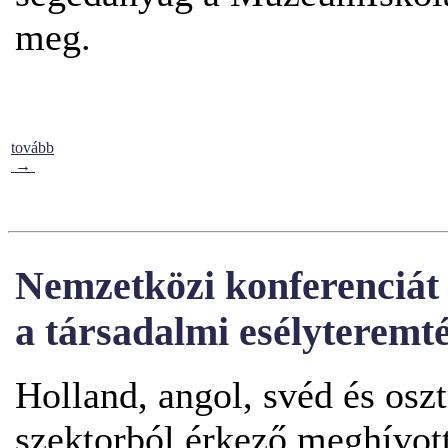
meg.
tovább
→
Nemzetközi konferenciá
a társadalmi esélyteremt
Holland, angol, svéd és osz
szektorból érkező meghívot