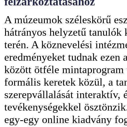
felzárkóztatásához
A múzeumok széleskörű eszk
hátrányos helyzetű tanulók 
terén. A köznevelési intézm
eredményeket tudnak ezen a 
között ötféle mintaprogram 
formális keretek közül, a ta
szerepvállalását interaktív
tevékenységekkel ösztönzi
egy-egy online kiadvány fog