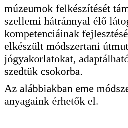
múzeumok felkészítését támo
szellemi hátránnyal élő lát
kompetenciáinak fejlesztésé
elkészült módszertani útmuta
jógyakorlatokat, adaptálha
szedtük csokorba.
Az alábbiakban eme módsze
anyagaink érhetők el.