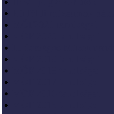
Hazai jó gyakorlatok
Külföldi múzeumok péld
MŐF2021 tanulságai
MÖF 2020 tanulságai
II. Országos Múzeumand
MÖF 2019 tanulságai
MŐF 2018 tanulságai
MÖF 2017 tanulságai
MÖF 2016 tanulságai
MÖF 2015 tanulságai