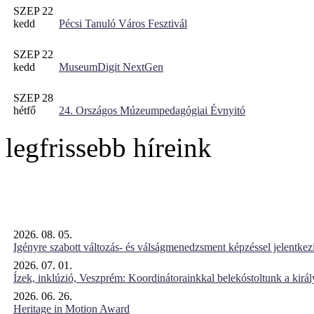
SZEP 22
kedd
Pécsi Tanuló Város Fesztivál
SZEP 22
kedd
MuseumDigit NextGen
SZEP 28
hétfő
24. Országos Múzeumpedagógiai Évnyitó
legfrissebb híreink
2026. 08. 05.
Igényre szabott változás- és válságmenedzsment képzéssel jelent
2026. 07. 01.
Ízek, inklúzió, Veszprém: Koordinátorainkkal belekóstoltunk a kirá
2026. 06. 26.
Heritage in Motion Award