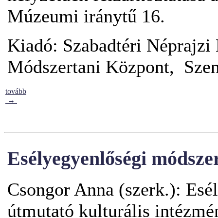
Múzeumi iránytű 16.
Kiadó: Szabadtéri Néprajz
Módszertani Központ, Szen
tovább
→
Esélyegyenlőségi módsze
Csongor Anna (szerk.): Esé
útmutató kulturális intézm