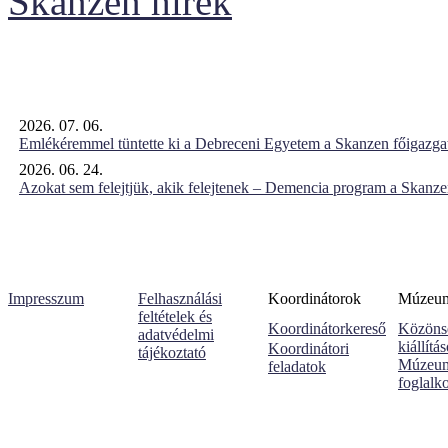
Skanzen hírek
2026. 07. 06.
Emlékéremmel tüntette ki a Debreceni Egyetem a Skanzen főigazgat
2026. 06. 24.
Azokat sem felejtjük, akik felejtenek – Demencia program a Skanz
Impresszum
Felhasználási
Koordinátorok
Múzeumi
feltételek és
Koordinátorkereső
Közöns
adatvédelmi
kiállítá
Koordinátori
tájékoztató
Múzeum
feladatok
foglalk