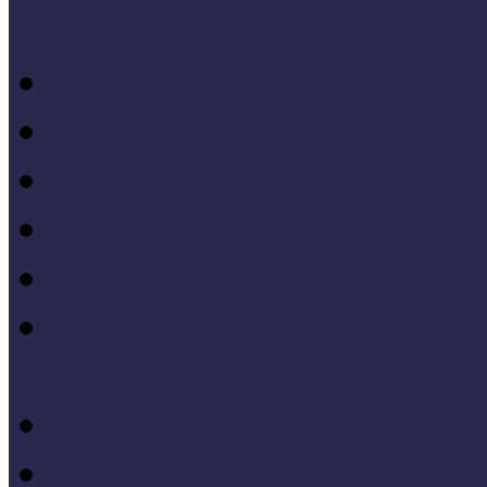
Konferenciaelőadások
14. Országos Múzeumped
20. Országos Múzeumped
19. Országos Múzeumped
17. Országos Múzeumped
14. Országos Múzeumped
11. Országos Múzeumped
Célkeresztben a múzeum
V. Országos Múzeumandr
IV. Országos Múzeumand