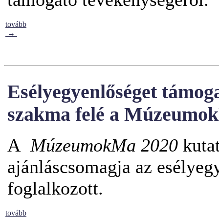
tovább
→
Esélyegyenlőséget támog
szakma felé a Múzeumok
A
MúzeumokMa 2020
kuta
ajánláscsomagja az esélyeg
foglalkozott.
tovább