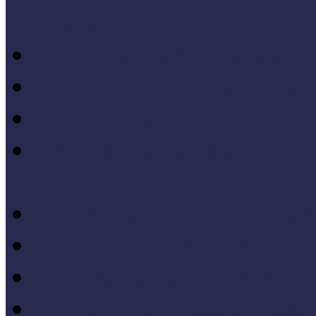
konferenciakötete
X. Országos Múzeumpeda
VII. Országos Múzeumpe
VI. Országos Múzeumped
Felsőbb osztályba léph
Program zárókonferencia
V. Országos Múzeumpeda
IV. Országos Múzeumped
III. Országos Múzeumped
I. Országos Múzeumpeda