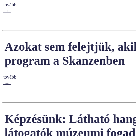
tovább
→
Azokat sem felejtjük, ak
program a Skanzenben
tovább
→
Képzésünk: Látható hango
látogatók múzeumi fogad