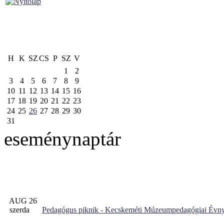
H
K
SZ
CS
P
SZ
V
1
2
3
4
5
6
7
8
9
10
11
12
13
14
15
16
17
18
19
20
21
22
23
24
25
26
27
28
29
30
31
eseménynaptár
AUG 26
szerda
Pedagógus piknik - Kecskeméti Múzeumpedagógiai Évny