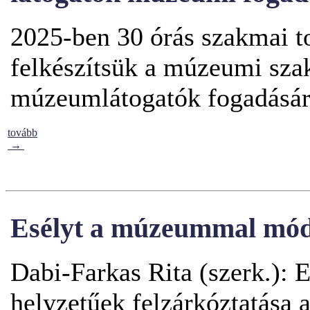
2025-ben
30 órás szakmai t
felkészítsük a múzeumi sz
múzeumlátogatók fogadásár
tovább
→
Esélyt a múzeummal mód
Dabi-Farkas Rita (szerk.):
helyzetűek felzárkóztatása