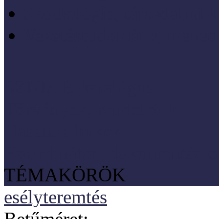
Szociológia, társadalmi 
Vezetéstudomány, mened
SZNM E-katalógus
Törvények, rendeletek
Hasznos linkek
Koordinátori dokumentáció
TÉMAKÖRÖK
esélyteremtés
Betűméret: