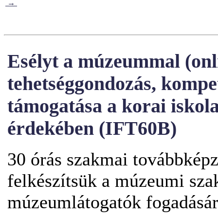
→
Esélyt a múzeummal (onlin
tehetséggondozás, kompe
támogatása a korai iskol
érdekében (IFT60B)
30 órás szakmai továbbképz
felkészítsük a múzeumi sza
múzeumlátogatók fogadásár