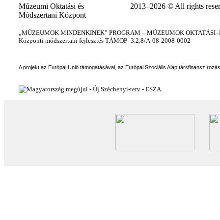
Múzeumi Oktatási és
2013–2026 © All rights rese
Módszertani Központ
„MÚZEUMOK MINDENKINEK” PROGRAM – MÚZEUMOK OKTATÁSI–KÉ
Központi módszertani fejlesztés TÁMOP–3.2.8/A-08-2008-0002
A projekt az Európai Unió támogatásával, az Európai Szociális Alap társfinanszírozá