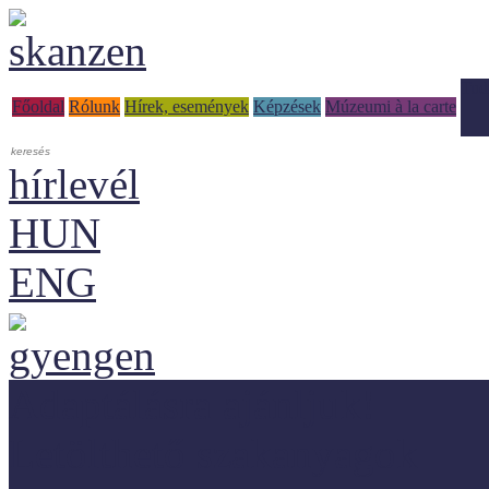
Tud
Főoldal
Rólunk
Hírek, események
Képzések
Múzeumi à la carte
hírlevél
HUN
ENG
Adaptálásra ajánljuk!
Letölthető szakanyagok