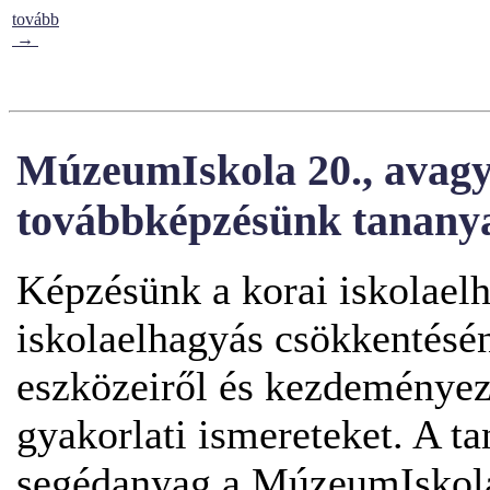
tovább
→
MúzeumIskola 20., avag
továbbképzésünk tanany
Képzésünk a korai iskolaelh
iskolaelhagyás csökkentés
eszközeiről és kezdeményezé
gyakorlati ismereteket. A ta
segédanyag a MúzeumIskola