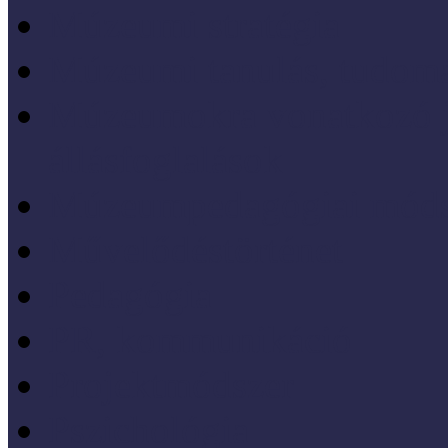
Múzeumi stratégia
Múzeumi tanulás, tudo
Múzeumokra vonatkozó jo
állásfoglalások
Múzeumpedagógiai móds
Művelődéstörténet
Pedagógia
PR, kommunikáció
Projektmódszer
Pszichológia