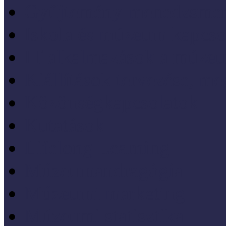
Gyűjtemény-menedzsme
Iskola és múzeum kapcso
IT alkalmazások a múze
Kiállítások tervezése, meg
Közönségkapcsolatok
Kutatások
Lifelong Learning
Múzeumandragógia
Múzeumi marketing
Múzeumi statisztika