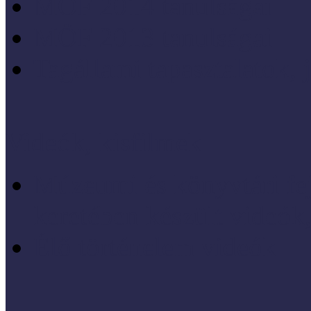
MÖF 2014 tanulságai
MÖF 2013 tanulságai
Tagállami tapasztalatok, 
Videók, kisfilmek
Múzeumi és könyvtári fej
keretében készült videók,
Élő történelem videók