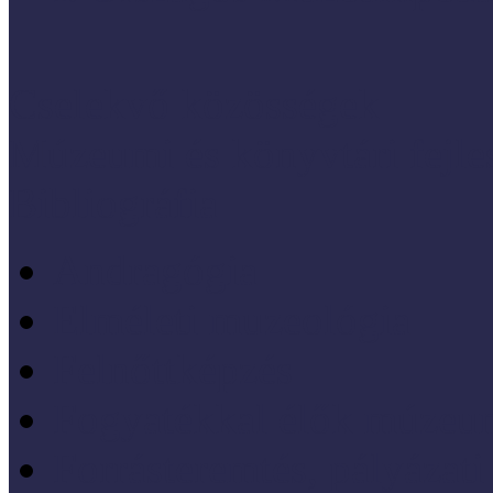
Cselekvő közösségek
Múzeumi és könyvtári fejl
Bibliográfia
Andragógia
Elméleti muzeológia
Felnőttképzés
Fogyatékkal élők múzeu
Forrásteremtés, pályázati