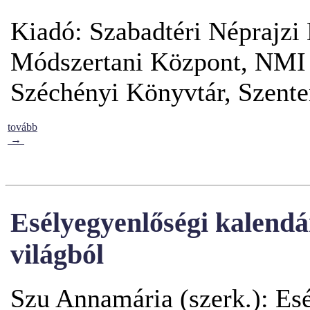
Kiadó: Szabadtéri Néprajz
Módszertani Központ, NMI 
Széchényi Könyvtár, Szente
tovább
→
Esélyegyenlőségi kalendá
világból
Szu Annamária (szerk.): Es