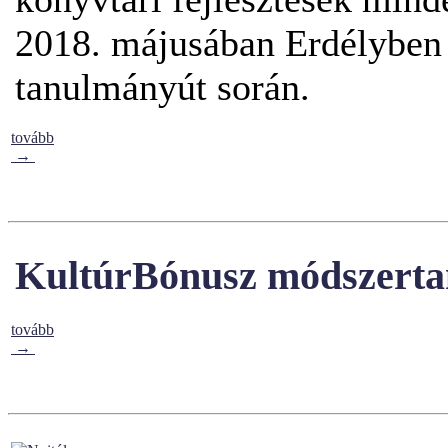
2018. májusában Erdélyben 
tanulmányút során.
tovább
→
KultúrBónusz módszertani
tovább
→