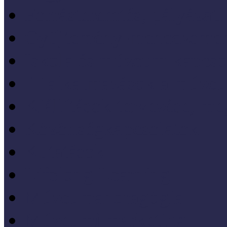
Forrásteremtés, pályázati
Gyűjtemény-menedzsme
Iskola és múzeum kapcso
IT alkalmazások a múze
Kiállítások tervezése, meg
Közönségkapcsolatok
Kutatások
Lifelong Learning
Múzeumandragógia
Múzeumi marketing