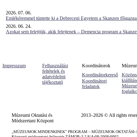
2026. 07. 06.
Emlékéremmel tüntette ki a Debreceni Egyetem a Skanzen főigazgat
2026. 06. 24.
Azokat sem felejtjük, akik felejtenek – Demencia program a Skanz
Impresszum
Felhasználási
Koordinátorok
Múzeumi
feltételek és
Koordinátorkereső
Közöns
adatvédelmi
kiállítá
Koordinátori
tájékoztató
Múzeum
feladatok
foglalk
Múzeumi Oktatási és
2013–2026 © All rights rese
Módszertani Központ
„MÚZEUMOK MINDENKINEK” PROGRAM – MÚZEUMOK OKTATÁSI–KÉ
Központi módszertani fejlesztés TÁMOP–3.2.8/A-08-2008-0002