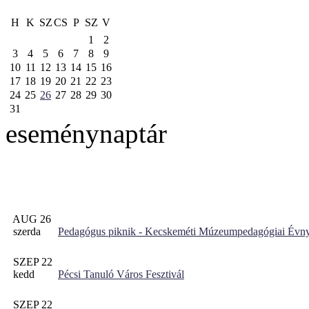
H
K
SZ
CS
P
SZ
V
1
2
3
4
5
6
7
8
9
10
11
12
13
14
15
16
17
18
19
20
21
22
23
24
25
26
27
28
29
30
31
eseménynaptár
AUG 26
szerda
Pedagógus piknik - Kecskeméti Múzeumpedagógiai Évny
SZEP 22
kedd
Pécsi Tanuló Város Fesztivál
SZEP 22