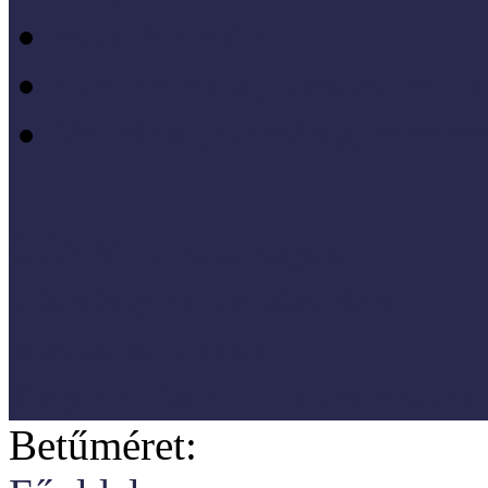
Pszichológia
Szociológia, társadalmi 
Vezetéstudomány, mened
SZNM E-katalógus
Törvények, rendeletek
Hasznos linkek
Koordinátori dokumentáció
Betűméret: