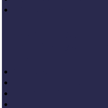
I. Országos Múzeumpeda
Cselekvő közösségek
Múzeumi és könyvtári fejl
Bibliográfia
Andragógia
Elméleti muzeológia
Felnőttképzés
Fogyatékkal élők múzeu