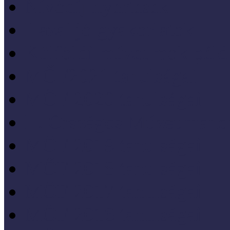
Nívódíj nyertesek
Hazai jó gyakorlatok
Külföldi múzeumok péld
MŐF2021 tanulságai
MÖF 2020 tanulságai
II. Országos Múzeumand
MÖF 2019 tanulságai
MŐF 2018 tanulságai
MÖF 2017 tanulságai
MÖF 2016 tanulságai