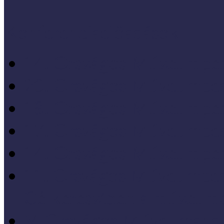
Konferenciaelőadások
14. Országos Múzeumped
20. Országos Múzeumped
19. Országos Múzeumped
17. Országos Múzeumped
14. Országos Múzeumped
11. Országos Múzeumped
Célkeresztben a múzeum
V. Országos Múzeumandr