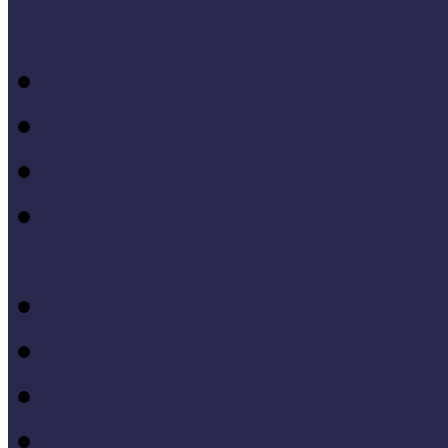
Letölthető szakanyagok
Módszertani kiadványok
Mintaprojekt kiadványo
Pedagógiai online kiadv
Múzeumpedagógiai Nívód
online kiadványai
Módszertani útmutatók
Tanulmányok, kutatások
Oktatási segédanyagok 
Konferenciakötetek