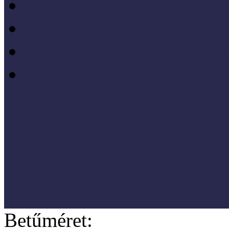
Projektmódszer
Pszichológia
Szociológia, társadalmi 
Vezetéstudomány, mened
SZNM E-katalógus
Törvények, rendeletek
Hasznos linkek
Koordinátori dokumentáció
Betűméret: