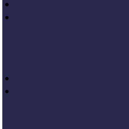
Konferenciakötetek
Európa 2020 - Stratégiák
Módszertani témáink
Hallgatói dolgozatok
Iskolák és múzeumok par
KIállításrendezés A-Z-ig
Tanuljunk egymástól