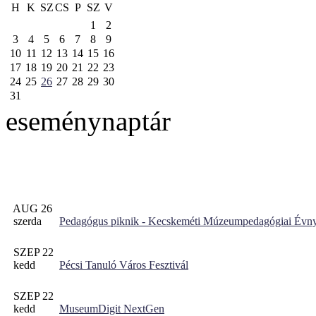
H
K
SZ
CS
P
SZ
V
1
2
3
4
5
6
7
8
9
10
11
12
13
14
15
16
17
18
19
20
21
22
23
24
25
26
27
28
29
30
31
eseménynaptár
AUG 26
szerda
Pedagógus piknik - Kecskeméti Múzeumpedagógiai Évny
SZEP 22
kedd
Pécsi Tanuló Város Fesztivál
SZEP 22
kedd
MuseumDigit NextGen