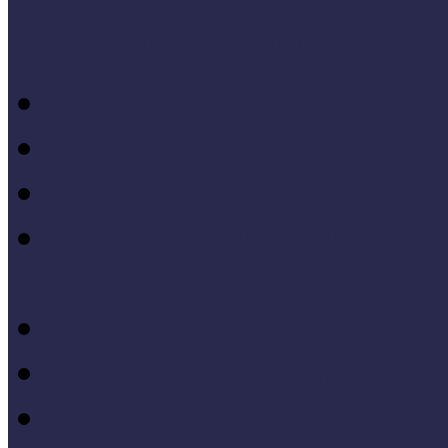
Letölthető szakanyagok
Módszertani kiadványok
Mintaprojekt kiadványo
Pedagógiai online kiadv
Múzeumpedagógiai Nívód
online kiadványai
Módszertani útmutatók
Tanulmányok, kutatások
Oktatási segédanyagok 