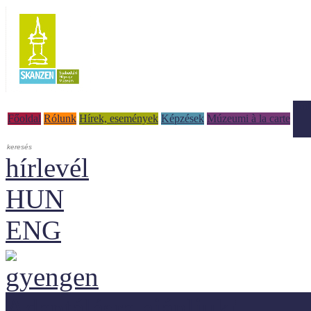
Tud
Főoldal
Rólunk
Hírek, események
Képzések
Múzeumi à la carte
hírlevél
HUN
ENG
Adaptálásra ajánljuk!