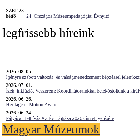
SZEP 28
hétfő
24. Országos Múzeumpedagógiai Évnyitó
legfrissebb híreink
2026. 08. 05.
Igényre szabott változás- és válságmenedzsment képzéssel jelent
2026. 07. 01.
Ízek, inklúzió, Veszprém: Koordinátorainkkal belekóstoltunk a kirá
2026. 06. 26.
Heritage in Motion Award
2026. 06. 24.
Pályázati felhívás Az Év Tájháza 2026 cím elnyerésére
Magyar Múzeumok