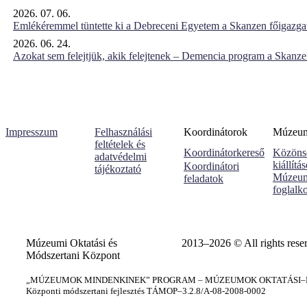
2026. 07. 06.
Emlékéremmel tüntette ki a Debreceni Egyetem a Skanzen főigazgat
2026. 06. 24.
Azokat sem felejtjük, akik felejtenek – Demencia program a Skanz
Impresszum
Felhasználási
Koordinátorok
Múzeumi
feltételek és
Koordinátorkereső
Közöns
adatvédelmi
kiállítá
Koordinátori
tájékoztató
Múzeum
feladatok
foglalk
Múzeumi Oktatási és
2013–2026 © All rights rese
Módszertani Központ
„MÚZEUMOK MINDENKINEK” PROGRAM – MÚZEUMOK OKTATÁSI–KÉ
Központi módszertani fejlesztés TÁMOP–3.2.8/A-08-2008-0002