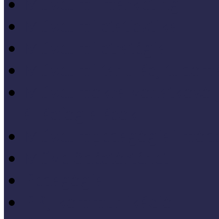
Múzeumi marketing
Múzeumi statisztika
Múzeumi stratégia
Múzeumi tanulás, tudo
Múzeumokra vonatkozó jo
állásfoglalások
Múzeumpedagógiai móds
Művelődéstörténet
Pedagógia
PR, kommunikáció