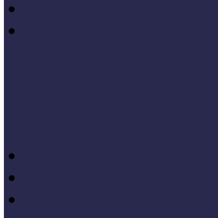
III. Országos Múzeumped
I. Országos Múzeumpeda
Cselekvő közösségek
Múzeumi és könyvtári fejl
Bibliográfia
Andragógia
Elméleti muzeológia
Felnőttképzés