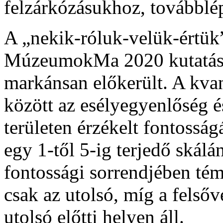
felzárkózásukhoz, továbbl
A „nekik-róluk-velük-értük”
MúzeumokMa 2020 kutatás t
markánsan előkerült. A kvan
között az esélyegyenlőség 
területen érzékelt fontosság
egy 1-től 5-ig terjedő skálá
fontossági sorrendjében t
csak az utolsó, míg a felső
utolsó előtti helyen áll.