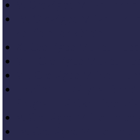
V. Országos Múzeumandr
IV. Országos Múzeumand
konferenciakötete
X. Országos Múzeumpeda
VII. Országos Múzeumpe
VI. Országos Múzeumped
Felsőbb osztályba léph
Program zárókonferencia
V. Országos Múzeumpeda
IV. Országos Múzeumped