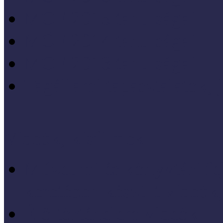
MÖF 2015 tanulságai
MÖF 2014 tanulságai
MÖF 2013 tanulságai
Tagállami tapasztalatok, 
Videók, kisfilmek
Múzeumi és könyvtári fej
keretében készült videók,
Élő történelem videók