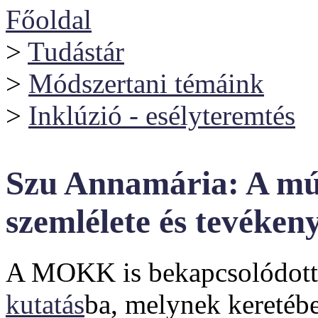
Főoldal
>
Tudástár
>
Módszertani témáink
>
Inklúzió - esélyteremtés
Szu Annamária: A mú
szemlélete és tevéken
A MOKK is bekapcsolódot
kutatás
ba, melynek kereté