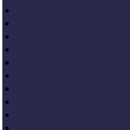
Nívódíj nyertesek
Hazai jó gyakorlatok
Külföldi múzeumok péld
MŐF2021 tanulságai
MÖF 2020 tanulságai
II. Országos Múzeumand
MÖF 2019 tanulságai
MŐF 2018 tanulságai
MÖF 2017 tanulságai
MÖF 2016 tanulságai