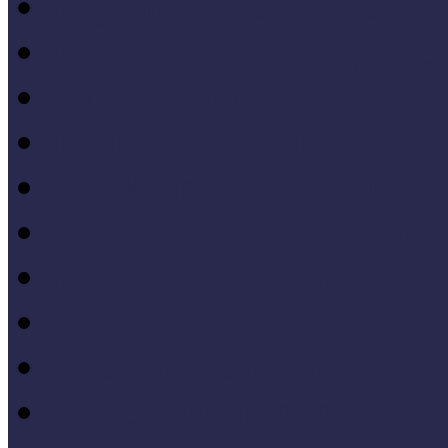
Fogyatékkal élők múzeu
Forrásteremtés, pályázati
Gyűjtemény-menedzsme
Iskola és múzeum kapcso
IT alkalmazások a múze
Kiállítások tervezése, meg
Közönségkapcsolatok
Kutatások
Lifelong Learning
Múzeumandragógia