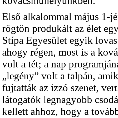
kovácsműhelyünkben.
Első alkalommal május 1-jé
rögtön produkált az élet eg
Stípa Egyesület egyik lovas 
ahogy régen, most is a ková
volt a tét; a nap programjá
„legény” volt a talpán, ami
fujtatták az izzó szenet, ver
látogatók legnagyobb csodá
kellett ahhoz, hogy a tová