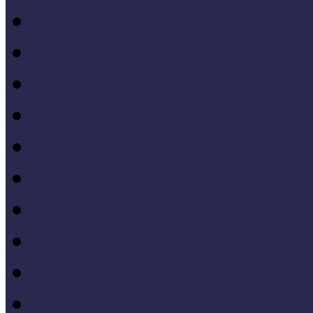
Forrásteremtés, pályázati
Gyűjtemény-menedzsme
Iskola és múzeum kapcso
IT alkalmazások a múze
Kiállítások tervezése, meg
Közönségkapcsolatok
Kutatások
Lifelong Learning
Múzeumandragógia
Múzeumi marketing