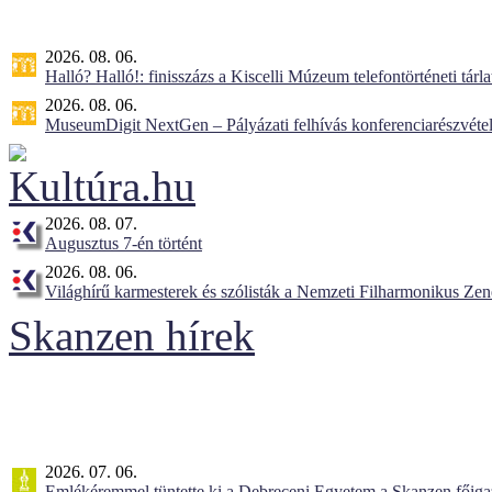
2026. 08. 06.
Halló? Halló!: finisszázs a Kiscelli Múzeum telefontörténeti tárl
2026. 08. 06.
MuseumDigit NextGen – Pályázati felhívás konferenciarészvétel
2026. 08. 07.
Augusztus 7-én történt
2026. 08. 06.
Világhírű karmesterek és szólisták a Nemzeti Filharmonikus Ze
Skanzen hírek
2026. 07. 06.
Emlékéremmel tüntette ki a Debreceni Egyetem a Skanzen főiga