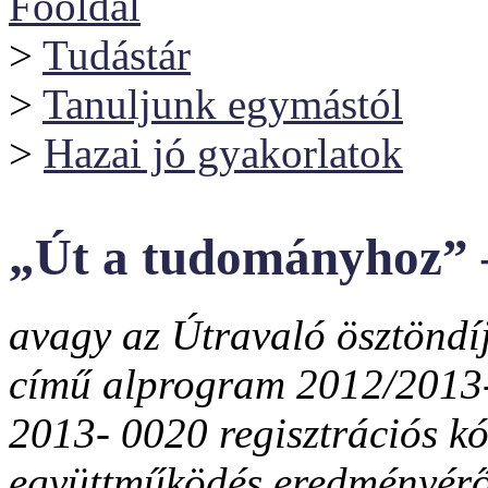
Főoldal
>
Tudástár
>
Tanuljunk egymástól
>
Hazai jó gyakorlatok
„Út a tudományhoz” 
avagy az Útravaló ösztönd
című alprogram 2012/2013-a
2013- 0020 regisztrációs kó
együttműködés eredményérő