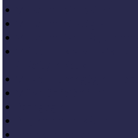
Múzeumi statisztika
Múzeumi stratégia
Múzeumi tanulás, tudo
Múzeumokra vonatkozó jo
állásfoglalások
Múzeumpedagógiai móds
Művelődéstörténet
Pedagógia
PR, kommunikáció
Projektmódszer