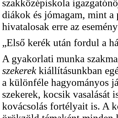
szakközépiskola igazgatónőj
diákok és jómagam, mint a 
hivatalosak erre az esemény
„Első kerék után fordul a há
A gyakorlati munka szakmai
szekerek
kiállításunkban eg
a különféle hagyományos já
szekerek, kocsik vasalását 
kovácsolás fortélyait is. A 
örökzöld témaként minden ko