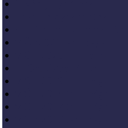
Nívódíj nyertesek
Hazai jó gyakorlatok
Külföldi múzeumok péld
MŐF2021 tanulságai
MÖF 2020 tanulságai
II. Országos Múzeumand
MÖF 2019 tanulságai
MŐF 2018 tanulságai
MÖF 2017 tanulságai
MÖF 2016 tanulságai