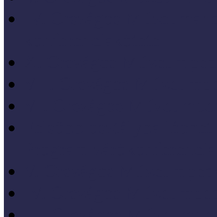
IV. Országos Múzeumand
konferenciakötete
X. Országos Múzeumpeda
VII. Országos Múzeumpe
VI. Országos Múzeumped
Felsőbb osztályba léph
Program zárókonferencia
V. Országos Múzeumpeda
IV. Országos Múzeumped
III. Országos Múzeumped