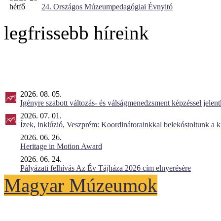
hétfő
24. Országos Múzeumpedagógiai Évnyitó
legfrissebb híreink
2026. 08. 05.
Igényre szabott változás- és válságmenedzsment képzéssel jel
2026. 07. 01.
Ízek, inklúzió, Veszprém: Koordinátorainkkal belekóstoltunk a 
2026. 06. 26.
Heritage in Motion Award
2026. 06. 24.
Pályázati felhívás Az Év Tájháza 2026 cím elnyerésére
Magyar Múzeumok