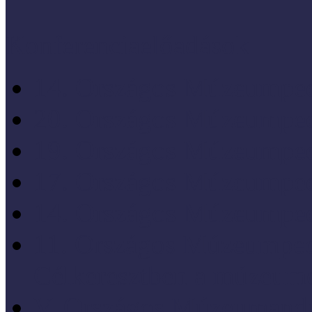
Konferenciaelőadások
14. Országos Múzeumped
20. Országos Múzeumped
19. Országos Múzeumped
17. Országos Múzeumped
14. Országos Múzeumped
11. Országos Múzeumped
Célkeresztben a múzeum
V. Országos Múzeumandr