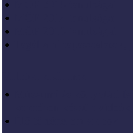
MÖF 2015 tanulságai
MÖF 2014 tanulságai
MÖF 2013 tanulságai
Tagállami tapasztalatok, 
Videók, kisfilmek
Múzeumi és könyvtári fej
keretében készült videók,
Élő történelem videók