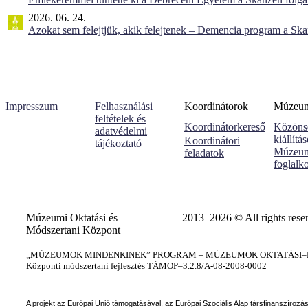
2026. 06. 24.
Azokat sem felejtjük, akik felejtenek – Demencia program a Sk
Impresszum
Felhasználási
Koordinátorok
Múzeumi
feltételek és
Koordinátorkereső
Közöns
adatvédelmi
kiállítá
Koordinátori
tájékoztató
Múzeum
feladatok
foglalk
Múzeumi Oktatási és
2013–2026 © All rights rese
Módszertani Központ
„MÚZEUMOK MINDENKINEK” PROGRAM – MÚZEUMOK OKTATÁSI–KÉ
Központi módszertani fejlesztés TÁMOP–3.2.8/A-08-2008-0002
A projekt az Európai Unió támogatásával, az Európai Szociális Alap társfinanszírozá