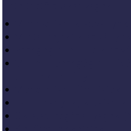
Letölthető szakanyagok
Módszertani kiadványok
Mintaprojekt kiadványo
Pedagógiai online kiadv
Múzeumpedagógiai Nívód
online kiadványai
Módszertani útmutatók
Tanulmányok, kutatások
Oktatási segédanyagok 
Konferenciakötetek