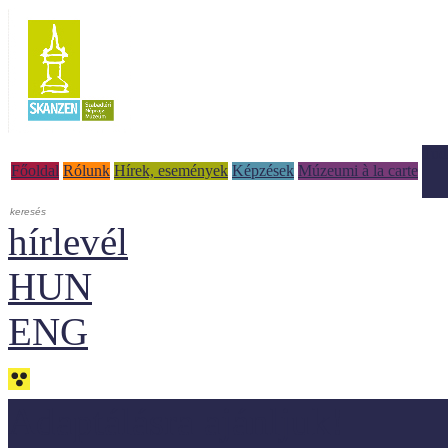
Tud
Főoldal
Rólunk
Hírek, események
Képzések
Múzeumi à la carte
hírlevél
HUN
ENG
Adaptálásra ajánljuk!