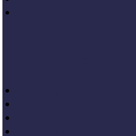
I. Országos Múzeumpeda
Cselekvő közösségek
Múzeumi és könyvtári fejl
Bibliográfia
Andragógia
Elméleti muzeológia
Felnőttképzés
Fogyatékkal élők múzeu