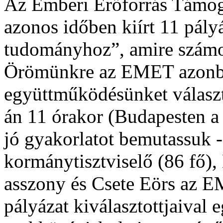
Az Emberi Erőforrás Támo
azonos időben kiírt 11 pály
tudományhoz”, amire számos
Örömünkre az EMET azonba
együttműködésünket választo
án 11 órakor (Budapesten a
jó gyakorlatot bemutassuk -
kormánytisztviselő (86 fő),
asszony és Csete Eörs az EM
pályázat kiválasztottjaival 