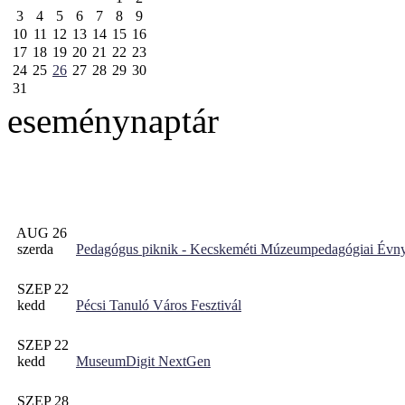
3
4
5
6
7
8
9
10
11
12
13
14
15
16
17
18
19
20
21
22
23
24
25
26
27
28
29
30
31
eseménynaptár
AUG 26
szerda
Pedagógus piknik - Kecskeméti Múzeumpedagógiai Évny
SZEP 22
kedd
Pécsi Tanuló Város Fesztivál
SZEP 22
kedd
MuseumDigit NextGen
SZEP 28