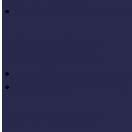
Európa 2020 - Stratégiák
Módszertani témáink
Hallgatói dolgozatok
Iskolák és múzeumok par
KIállításrendezés A-Z-ig
Tanuljunk egymástól