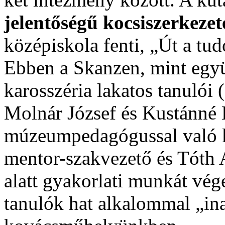
jelentőségű kocsiszerkeze
középiskola fenti, „Út a t
Ebben a Skanzen, mint együ
karosszéria lakatos tanuló
Molnár József és Kustánné 
múzeumpedagógussal való k
mentor-szakvezető és Tóth A
alatt gyakorlati munkát v
tanulók hat alkalommal „in