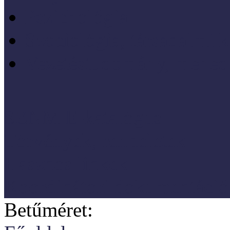
Pszichológia
Szociológia, társadalmi 
Vezetéstudomány, mened
SZNM E-katalógus
Törvények, rendeletek
Hasznos linkek
Koordinátori dokumentáció
Betűméret: