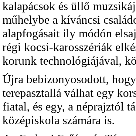
kalapácsok és üllő muzsikáj
műhelybe a kíváncsi családo
alapfogásait ily módón elsaj
régi kocsi-karosszériák elk
korunk technológiájával, k
Újra bebizonyosodott, hog
terepasztallá válhat egy kor
fiatal, és egy, a néprajztól 
középiskola számára is.