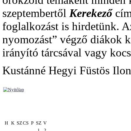
szeptembertől
Kerekező
cí
foglalkozást is hirdetünk. 
nyomozást” végző diákok kor
irányító tárcsával vagy kocs
Kustánné Hegyi Füstös Il
H
K
SZ
CS
P
SZ
V
1
2