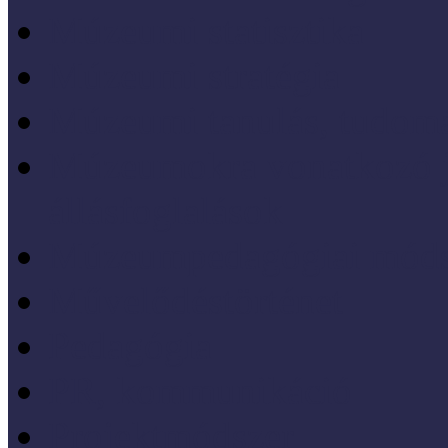
Múzeumi statisztika
Múzeumi stratégia
Múzeumi tanulás, tudo
Múzeumokra vonatkozó jo
állásfoglalások
Múzeumpedagógiai móds
Művelődéstörténet
Pedagógia
PR, kommunikáció
Projektmódszer