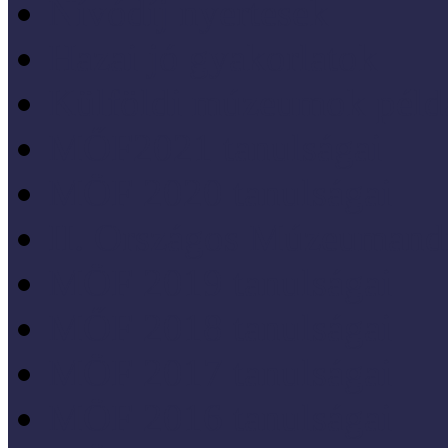
Nívódíj nyertesek
Hazai jó gyakorlatok
Külföldi múzeumok péld
MŐF2021 tanulságai
MÖF 2020 tanulságai
II. Országos Múzeumand
MÖF 2019 tanulságai
MŐF 2018 tanulságai
MÖF 2017 tanulságai
MÖF 2016 tanulságai