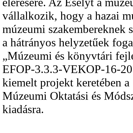
elérésére. Az Esélyt a múz
vállalkozik, hogy a hazai
múzeumi szakembereknek seg
a hátrányos helyzetűek foga
„Múzeumi és könyvtári fejl
EFOP-3.3.3-VEKOP-16-201
kiemelt projekt keretében 
Múzeumi Oktatási és Módsze
kiadásra.