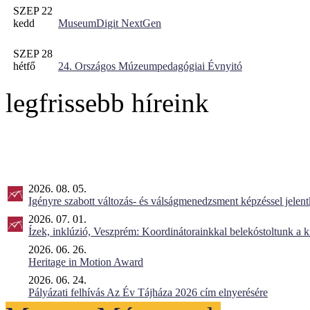
SZEP 22
kedd
MuseumDigit NextGen
SZEP 28
hétfő
24. Országos Múzeumpedagógiai Évnyitó
legfrissebb híreink
2026. 08. 05.
Igényre szabott változás- és válságmenedzsment képzéssel jel
2026. 07. 01.
Ízek, inklúzió, Veszprém: Koordinátorainkkal belekóstoltunk a 
2026. 06. 26.
Heritage in Motion Award
2026. 06. 24.
Pályázati felhívás Az Év Tájháza 2026 cím elnyerésére