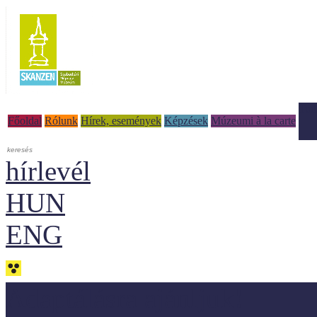
Tud
Főoldal
Rólunk
Hírek, események
Képzések
Múzeumi à la carte
hírlevél
HUN
ENG
Adaptálásra ajánljuk!