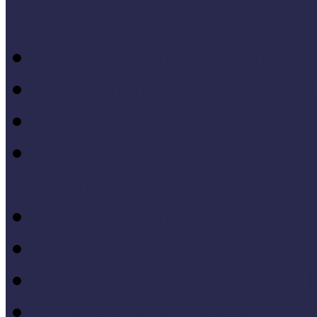
Letölthető szakanyagok
Módszertani kiadványok
Mintaprojekt kiadványo
Pedagógiai online kiadv
Múzeumpedagógiai Nívód
online kiadványai
Módszertani útmutatók
Tanulmányok, kutatások
Oktatási segédanyagok 
Konferenciakötetek