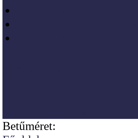
Pszichológia
Szociológia, társadalmi 
Vezetéstudomány, mened
SZNM E-katalógus
Törvények, rendeletek
Hasznos linkek
Koordinátori dokumentáció
Betűméret: