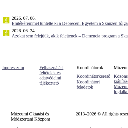
2026. 07. 06.
Emlékéremmel tüntette ki a Debreceni Egyetem a Skanzen főiga
2026. 06. 24.
Azokat sem felejtjük, akik felejtenek – Demencia program a Sk
Impresszum
Felhasználási
Koordinátorok
Múzeumi
feltételek és
Koordinátorkereső
Közöns
adatvédelmi
kiállítá
Koordinátori
tájékoztató
Múzeum
feladatok
foglalk
Múzeumi Oktatási és
2013–2026 © All rights rese
Módszertani Központ