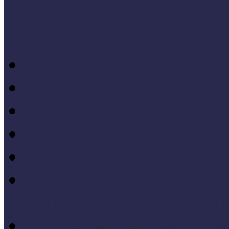
Konferenciaelőadások
14. Országos Múzeumped
20. Országos Múzeumped
19. Országos Múzeumped
17. Országos Múzeumped
14. Országos Múzeumped
11. Országos Múzeumped
Célkeresztben a múzeum
V. Országos Múzeumandr