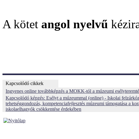
A kötet
angol nyelvű
kézir
Kapcsolódó cikkek
Ingyenes online továbbképzés a MOKK-tól a múzeumi esélyteremté
Kapcsolódó képzés: Esélyt a múzeummal (online) - Iskolai felzárkóz
tehetséggondozás, kompetenciafejlesztés múzeumi támogatása a kor
iskolaelhagyók csökkentése érdekében