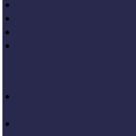
MÖF 2015 tanulságai
MÖF 2014 tanulságai
MÖF 2013 tanulságai
Tagállami tapasztalatok, 
Videók, kisfilmek
Múzeumi és könyvtári fej
keretében készült videók,
Élő történelem videók