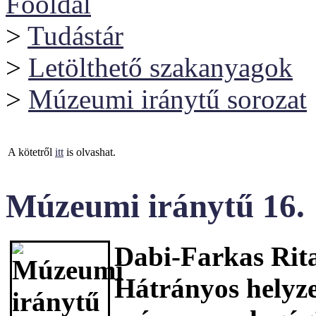
Főoldal
>
Tudástár
>
Letölthető szakanyagok
>
Múzeumi iránytű sorozat
A kötetről
itt
is olvashat.
Múzeumi iránytű 16.
Dabi-Farkas Rita
Hátrányos helyze