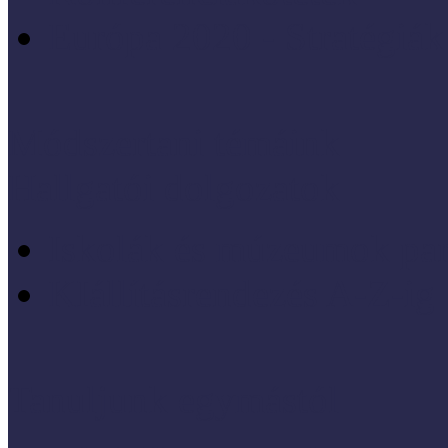
Európa 2020 - Stratégiák
Módszertani témáink
Hallgatói dolgozatok
Iskolák és múzeumok par
KIállításrendezés A-Z-ig
Tanuljunk egymástól