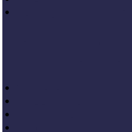
I. Országos Múzeumpeda
Cselekvő közösségek
Múzeumi és könyvtári fejl
Bibliográfia
Andragógia
Elméleti muzeológia
Felnőttképzés
Fogyatékkal élők múzeu