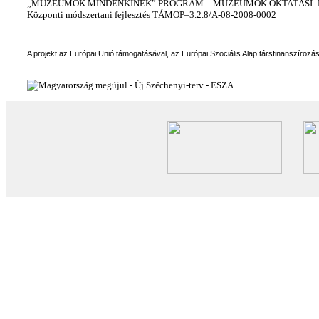
„MÚZEUMOK MINDENKINEK” PROGRAM – MÚZEUMOK OKTATÁSI–KÉ
Központi módszertani fejlesztés TÁMOP–3.2.8/A-08-2008-0002
A projekt az Európai Unió támogatásával, az Európai Szociális Alap társfinanszírozá