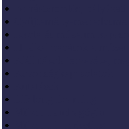
Forrásteremtés, pályázati
Gyűjtemény-menedzsme
Iskola és múzeum kapcso
IT alkalmazások a múze
Kiállítások tervezése, meg
Közönségkapcsolatok
Kutatások
Lifelong Learning
Múzeumandragógia
Múzeumi marketing