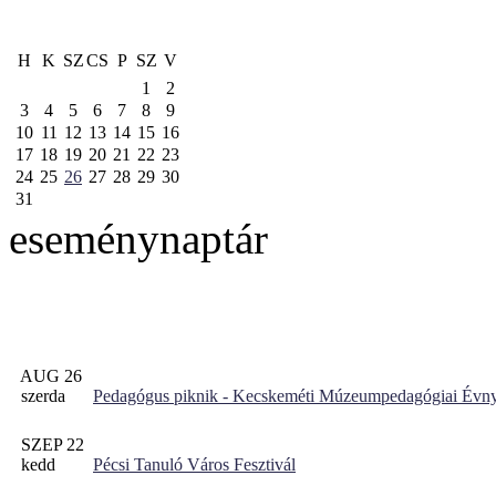
H
K
SZ
CS
P
SZ
V
1
2
3
4
5
6
7
8
9
10
11
12
13
14
15
16
17
18
19
20
21
22
23
24
25
26
27
28
29
30
31
eseménynaptár
AUG 26
szerda
Pedagógus piknik - Kecskeméti Múzeumpedagógiai Évny
SZEP 22
kedd
Pécsi Tanuló Város Fesztivál