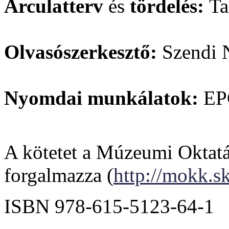
Arculatterv
és
tördelés:
Ta
Olvasószerkesztő:
Szendi 
Nyomdai munkálatok:
EP
A kötetet a Múzeumi Oktat
forgalmazza (
http://mokk.s
ISBN 978-615-5123-64-1