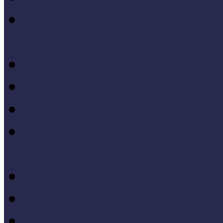
IV. Országos Múzeumand
konferenciakötete
X. Országos Múzeumpeda
VII. Országos Múzeumpe
VI. Országos Múzeumped
Felsőbb osztályba léph
Program zárókonferencia
V. Országos Múzeumpeda
IV. Országos Múzeumped
III. Országos Múzeumped