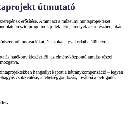
taprojekt útmutató
 szerepének erősítése. Amint azt a múzeumi mintaprojekteket
ondolatébresztő programok jöttek létre, amelyek akár részben, akár
szertani innovációkat, és azokat a gyakorlatba átültetve, a
tás hatékony kiegészítői, az élményközpontú tanulás részei
egmozgatva.
 mintaprojektekben hangsúlyt kapott a hátránykompenzáció – legyen
kolaelhagyás csökkentése, a tehetséggondozás, továbbá a befogadó,
tet.