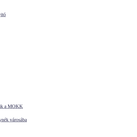
itó
kezik a MOKK
lynék városába