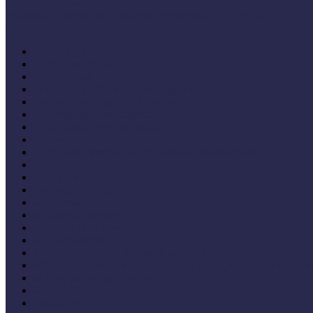
Cselekvő közösségek
Múzeumi és könyvtári fejlesztések mindenkinek EFOP-333
Bibliográfia
Andragógia
Elméleti muzeológia
Felnőttképzés
Fogyatékkal élők múzeumi fogadása
Forrásteremtés, pályázati rendszer
Gyűjtemény-menedzsment
Iskola és múzeum kapcsolata
IT alkalmazások a múzeumban
Kiállítások tervezése, megvalósítása, kiállításkritika
Közönségkapcsolatok
Kutatások
Lifelong Learning
Múzeumandragógia
Múzeumi marketing
Múzeumi statisztika
Múzeumi stratégia
Múzeumi tanulás, tudománykommunikáció
Múzeumokra vonatkozó jogszabályok, irányelvek, állásfoglalá
Múzeumpedagógiai módszerek
Művelődéstörténet
Pedagógia