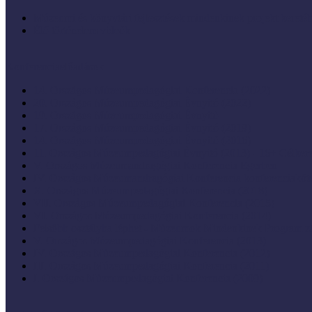
Múzeumi és könyvtári fejlesztések mindenkinek projekt keretéb
Élő történelem videók
Konferenciaelőadások
14. Országos Múzeumpedagógiai Konferencia (2022)
20. Országos Múzeumpedagógiai Évnyitó (2022)
19. Országos Múzeumpedagógiai Évnyitó
17. Országos Múzeumpedagógiai Évnyitó (2019)
14. Országos Múzeumpedagógiai Évnyitó (2016)
11. Országos Múzeumpedagógiai Évnyitó (2013) - 16+ Célke
V. Országos Múzeumandragógiai Konferencia Egerben
IV. Országos Múzeumandragógiai Konferencia konferenciaköt
X. Országos Múzeumpedagógiai Konferencia (2018)
VII. Országos Múzeumpedagógiai Konferencia (2015)
VI. Országos Múzeumpedagógiai Konferencia (2014)
Felsőbb osztályba léphet - Múzeumok Mindenkinek Program zá
V. Országos Múzeumpedagógiai Konferencia (2013)
IV. Országos Múzeumpedagógiai Konferencia (2012)
III. Országos Múzeumpedagógiai Konferencia (2011)
I. Országos Múzeumpedagógiai Konferencia (2009)