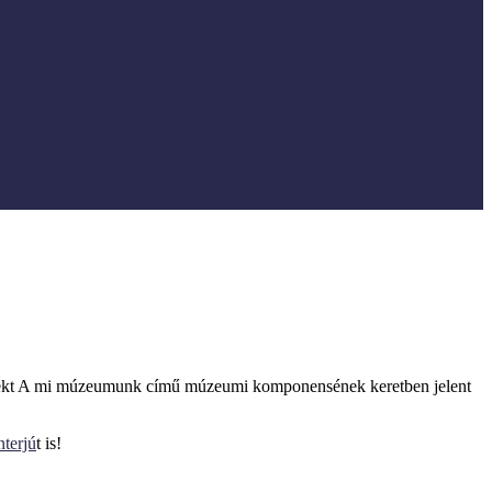
kt A mi múzeumunk című múzeumi komponensének keretben jelent
nterjú
t is!