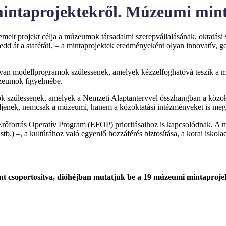
 mintaprojektekről. Múzeumi min
melt projekt célja a múzeumok társadalmi szerepvállalásának, oktatási
edd át a stafétát!, – a mintaprojektek eredményeként olyan innovatív, g
yan modellprogramok szülessenek, amelyek kézzelfoghatóvá teszik a mód
múzeumok figyelmébe.
 szülessenek, amelyek a Nemzeti Alaptantervvel összhangban a közokta
ödjenek, nemcsak a múzeumi, hanem a közoktatási intézményeket is m
 Erőforrás Operatív Program (EFOP) prioritásaihoz is kapcsolódnak. A
zi, stb.) –, a kultúrához való egyenlő hozzáférés biztosítása, a korai is
t csoportosítva, dióhéjban mutatjuk be a 19 múzeumi mintaprojek