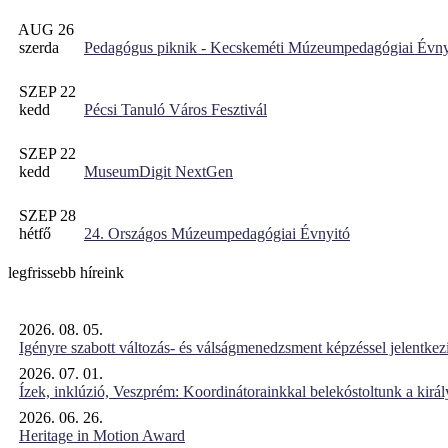
AUG 26
szerda
Pedagógus piknik - Kecskeméti Múzeumpedagógiai Évny
SZEP 22
kedd
Pécsi Tanuló Város Fesztivál
SZEP 22
kedd
MuseumDigit NextGen
SZEP 28
hétfő
24. Országos Múzeumpedagógiai Évnyitó
legfrissebb híreink
2026. 08. 05.
Igényre szabott változás- és válságmenedzsment képzéssel jelent
2026. 07. 01.
Ízek, inklúzió, Veszprém: Koordinátorainkkal belekóstoltunk a kirá
2026. 06. 26.
Heritage in Motion Award