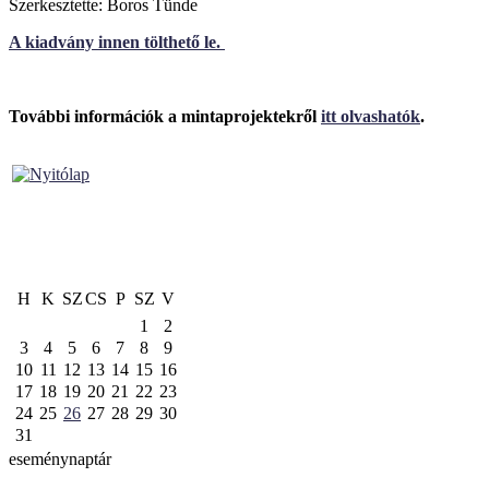
Szerkesztette: Boros Tünde
A kiadvány innen tölthető le.
További információk a mintaprojektekről
itt olvashatók
.
H
K
SZ
CS
P
SZ
V
1
2
3
4
5
6
7
8
9
10
11
12
13
14
15
16
17
18
19
20
21
22
23
24
25
26
27
28
29
30
31
eseménynaptár