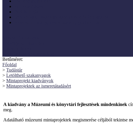
PR, kommunikáció
Projektmódszer
Pszichológia
Szociológia, társadalmi kapcsolatok és folyamatok
Vezetéstudomány, menedzsment, gazdálkodás
SZNM E-katalógus
Törvények, rendeletek
Hasznos linkek
Koordinátori dokumentáció
Betűméret:
Főoldal
>
Tudástár
>
Letölthető szakanyagok
>
Mintaprojekt kiadványok
>
Mintaprojektek az ismeretátadásért
A kiadvány a Múzeumi és könyvtári fejlesztések mindenkinek
cí
meg.
Adatálható múzeumi mintaprojektek megismerése céljából tekintse me