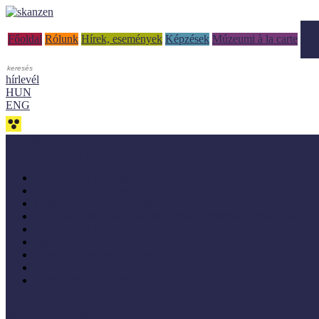
Tud
Főoldal
Rólunk
Hírek, események
Képzések
Múzeumi à la carte
hírlevél
HUN
ENG
Adaptálásra ajánljuk!
Letölthető szakanyagok
Módszertani kiadványok
Mintaprojekt kiadványok
Pedagógiai online kiadványok
Múzeumpedagógiai Nívódíj nyertes kezdeményezések online k
Módszertani útmutatók
Tanulmányok, kutatások
Oktatási segédanyagok (MúzeumIskola)
Konferenciakötetek
Európa 2020 - Stratégiák
Módszertani témáink