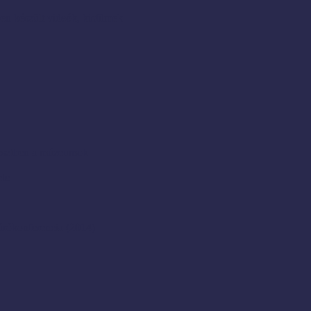
en készült videók, kisfilmek
resztben a múzeumok
ete
rókonferencia (2014)