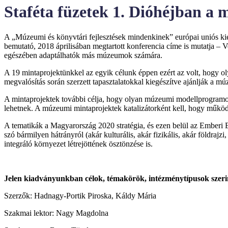
Staféta füzetek 1. Dióhéjban a
A „Múzeumi és könyvtári fejlesztések mindenkinek” európai uniós kie
bemutató, 2018 áprilisában megtartott konferencia címe is mutatja – V
egészében adaptálhatók más múzeumok számára.
A 19 mintaprojektünkkel az egyik célunk éppen ezért az volt, hogy ol
megvalósítás során szerzett tapasztalatokkal kiegészítve ajánlják a 
A mintaprojektek további célja, hogy olyan múzeumi modellprogramok
lehetnek. A múzeumi mintaprojektek katalizátorként kell, hogy műk
A tematikák a Magyarország 2020 stratégia, és ezen belül az Emberi
szó bármilyen hátrányról (akár kulturális, akár fizikális, akár földraj
integráló környezet létrejöttének ösztönzése is.
Jelen kiadványunkban célok, témakörök, intézménytípusok szerin
Szerzők: Hadnagy-Portik Piroska, Káldy Mária
Szakmai lektor: Nagy Magdolna