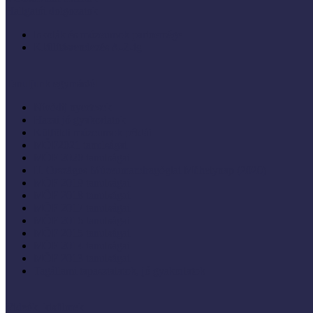
Hallgatói dolgozatok
Iskolák és múzeumok partnersége
KIállításrendezés A-Z-ig
Tanuljunk egymástól
Nívódíj nyertesek
Hazai jó gyakorlatok
Külföldi múzeumok példái
MŐF2021 tanulságai
MÖF 2020 tanulságai
II. Országos Múzeumandragógiai Műhelynap (2020)
MÖF 2019 tanulságai
MŐF 2018 tanulságai
MÖF 2017 tanulságai
MÖF 2016 tanulságai
MÖF 2015 tanulságai
MÖF 2014 tanulságai
MÖF 2013 tanulságai
Tagállami tapasztalatok, jó gyakorlatok
Videók, kisfilmek