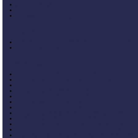
MÖF 2014 tanulságai
MÖF 2013 tanulságai
Tagállami tapasztalatok, jó gyakorlatok
Videók, kisfilmek
Múzeumi és könyvtári fejlesztések mindenkinek projekt keretéb
Élő történelem videók
Konferenciaelőadások
14. Országos Múzeumpedagógiai Konferencia (2022)
20. Országos Múzeumpedagógiai Évnyitó (2022)
19. Országos Múzeumpedagógiai Évnyitó
17. Országos Múzeumpedagógiai Évnyitó (2019)
14. Országos Múzeumpedagógiai Évnyitó (2016)
11. Országos Múzeumpedagógiai Évnyitó (2013) - 16+ Célke
V. Országos Múzeumandragógiai Konferencia Egerben
IV. Országos Múzeumandragógiai Konferencia konferenciaköt
X. Országos Múzeumpedagógiai Konferencia (2018)
VII. Országos Múzeumpedagógiai Konferencia (2015)
VI. Országos Múzeumpedagógiai Konferencia (2014)
Felsőbb osztályba léphet - Múzeumok Mindenkinek Program zá