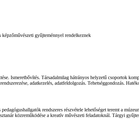
as képzőművészeti gyűjteménnyel rendelkeznek
se. Ismeretbővítés. Társadalmilag hátrányos helyzetű csoportok kompete
 rendszerezése, adatkezelés, adatfeldolgozás. Tehetséggondozás. Haték
dagógushallgatók rendszeres részvétele lehetőséget teremt a múzeum
anár közreműködése a kreatív művészeti feladatoknál. Tárgyi gyűjtemény