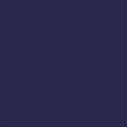
en készült videók, kisfilmek
resztben a múzeumok
ete
rókonferencia (2014)