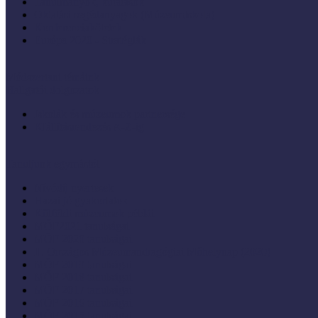
Tanulmányok, kutatások
Oktatási segédanyagok (MúzeumIskola)
Konferenciakötetek
Európa 2020 - Stratégiák
Módszertani témáink
Hallgatói dolgozatok
Iskolák és múzeumok partnersége
KIállításrendezés A-Z-ig
Tanuljunk egymástól
Nívódíj nyertesek
Hazai jó gyakorlatok
Külföldi múzeumok példái
MŐF2021 tanulságai
MÖF 2020 tanulságai
II. Országos Múzeumandragógiai Műhelynap (2020)
MÖF 2019 tanulságai
MŐF 2018 tanulságai
MÖF 2017 tanulságai
MÖF 2016 tanulságai
MÖF 2015 tanulságai