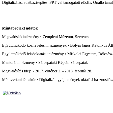
Digitalizálás, adatbázisépítés. PPT-vel támogatott elődás. Önálló t
Mintaprojekt adatok
Megvalósító intézmény • Zempléni Múzeum, Szerencs
Együttműködő köznevelési intézmények • Bolyai János Katolikus Álta
Együttműködő felsőoktatási intézmény • Miskolci Egyetem, Bölcsés
Mentorált intézmény • Sárospataki Képtár, Sárospatak
Megvalósítás ideje • 2017. október 2. - 2018. február 28.
Módszertani témakör • Digitalizált gyűjtemények oktatási hasznosítás