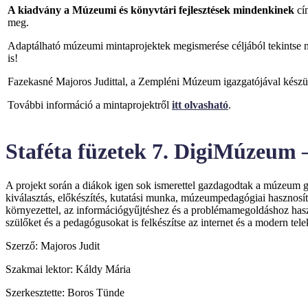
A kiadvány a Múzeumi és könyvtári fejlesztések mindenkinek
cí
meg.
Adaptálható múzeumi mintaprojektek megismerése céljából tekintse m
is!
Fazekasné Majoros Judittal, a Zempléni Múzeum igazgatójával készült
További információ a mintaprojektről
itt olvasható
.
Staféta füzetek 7. DigiMúzeum
A projekt során a diákok igen sok ismerettel gazdagodtak a múzeum 
kiválasztás, előkészítés, kutatási munka, múzeumpedagógiai hasznosítá
környezettel, az információgyűjtéshez és a problémamegoldáshoz haszná
szülőket és a pedagógusokat is felkészítse az internet és a modern t
Szerző: Majoros Judit
Szakmai lektor: Káldy Mária
Szerkesztette: Boros Tünde