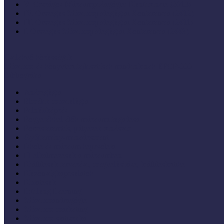
V. Országos Múzeumpedagógiai Konferencia (2013)
IV. Országos Múzeumpedagógiai Konferencia (2012)
III. Országos Múzeumpedagógiai Konferencia (2011)
I. Országos Múzeumpedagógiai Konferencia (2009)
Cselekvő közösségek
Múzeumi és könyvtári fejlesztések mindenkinek EFOP-333
Bibliográfia
Andragógia
Elméleti muzeológia
Felnőttképzés
Fogyatékkal élők múzeumi fogadása
Forrásteremtés, pályázati rendszer
Gyűjtemény-menedzsment
Iskola és múzeum kapcsolata
IT alkalmazások a múzeumban
Kiállítások tervezése, megvalósítása, kiállításkritika
Közönségkapcsolatok
Kutatások
Lifelong Learning
Múzeumandragógia
Múzeumi marketing
Múzeumi statisztika