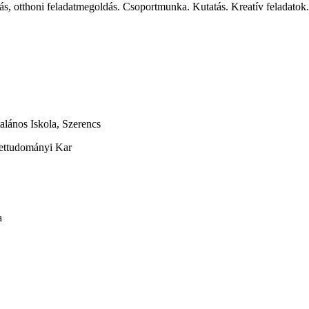
anulás, otthoni feladatmegoldás. Csoportmunka. Kutatás. Kreatív felada
lános Iskola, Szerencs
zettudományi Kar
a