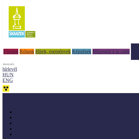
Tud
Főoldal
Rólunk
Hírek, események
Képzések
Múzeumi à la carte
hírlevél
HUN
ENG
Adaptálásra ajánljuk!
Letölthető szakanyagok
Módszertani kiadványok
Mintaprojekt kiadványok
Pedagógiai online kiadványok
Múzeumpedagógiai Nívódíj nyertes kezdeményezések online k
Módszertani útmutatók