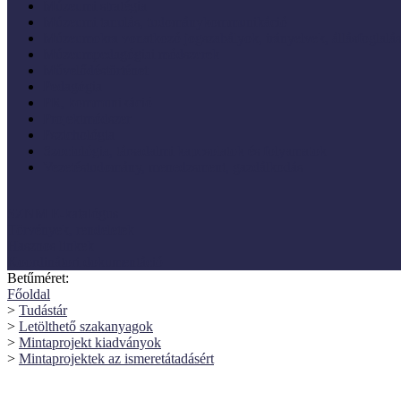
Múzeumi stratégia
Múzeumi tanulás, tudománykommunikáció
Múzeumokra vonatkozó jogszabályok, irányelvek, állásfoglalá
Múzeumpedagógiai módszerek
Művelődéstörténet
Pedagógia
PR, kommunikáció
Projektmódszer
Pszichológia
Szociológia, társadalmi kapcsolatok és folyamatok
Vezetéstudomány, menedzsment, gazdálkodás
SZNM E-katalógus
Törvények, rendeletek
Hasznos linkek
Koordinátori dokumentáció
Betűméret:
Főoldal
>
Tudástár
>
Letölthető szakanyagok
>
Mintaprojekt kiadványok
>
Mintaprojektek az ismeretátadásért