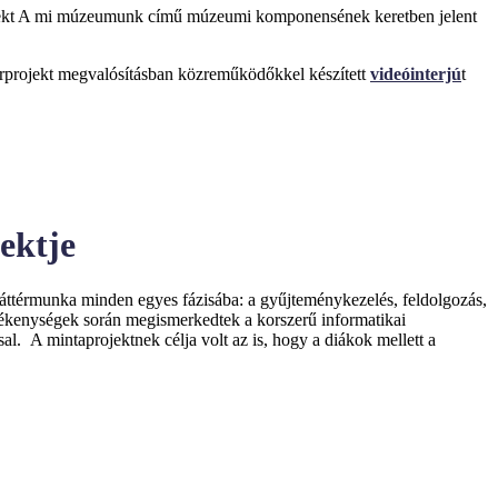
kt A mi múzeumunk című múzeumi komponensének keretben jelent
arprojekt megvalósításban közreműködőkkel készített
videóinterjú
t
ektje
ttérmunka minden egyes fázisába: a gyűjteménykezelés, feldolgozás,
tevékenységek során megismerkedtek a korszerű informatikai
l. A mintaprojektnek célja volt az is, hogy a diákok mellett a