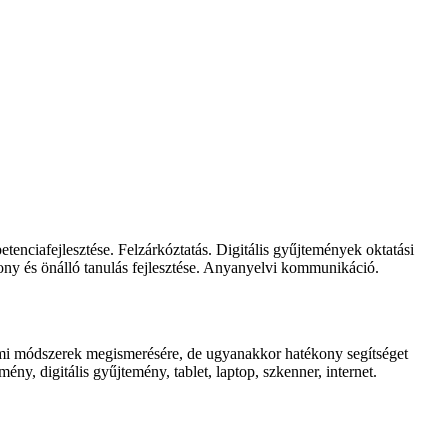
nciafejlesztése. Felzárkóztatás. Digitális gyűjtemények oktatási
ony és önálló tanulás fejlesztése. Anyanyelvi kommunikáció.
i módszerek megismerésére, de ugyanakkor hatékony segítséget
, digitális gyűjtemény, tablet, laptop, szkenner, internet.