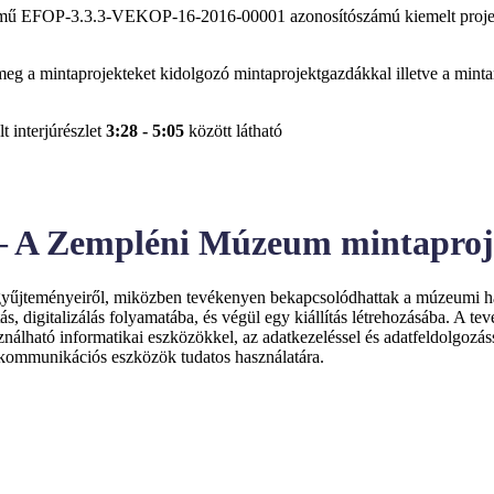
mű EFOP-3.3.3-VEKOP-16-2016-00001 azonosítószámú kiemelt proje
eg a mintaprojekteket kidolgozó mintaprojektgazdákkal illetve a mint
 interjúrészlet
3:28 - 5:05
között látható
 – A Zempléni Múzeum mintaproj
gyűjteményeiről, miközben tevékenyen bekapcsolódhattak a múzeumi há
s, digitalizálás folyamatába, és végül egy kiállítás létrehozásába. A 
lható informatikai eszközökkel, az adatkezeléssel és adatfeldolgozássa
elekommunikációs eszközök tudatos használatára.