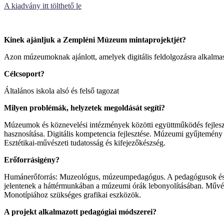
A kiadvány itt tölthető le
Kinek ajánljuk a Zempléni Múzeum mintaprojektjét?
Azon múzeumoknak ajánlott, amelyek digitális feldolgozásra alkalm
Célcsoport?
Általános iskola alsó és felső tagozat
Milyen problémák, helyzetek megoldását segíti?
Múzeumok és köznevelési intézmények közötti együttműködés fejleszté
hasznosítása. Digitális kompetencia fejlesztése. Múzeumi gyűjtemény
Esztétikai-művészeti tudatosság és kifejezőkészség.
Erőforrásigény?
Humánerőforrás: Muzeológus, múzeumpedagógus. A pedagógusok és pe
jelentenek a háttérmunkában a múzeumi órák lebonyolításában. Művészt
Monotípiához szükséges grafikai eszközök.
A projekt alkalmazott pedagógiai módszerei?