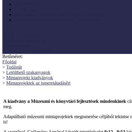
Projektmódszer
Pszichológia
Szociológia, társadalmi kapcsolatok és folyamatok
Vezetéstudomány, menedzsment, gazdálkodás
SZNM E-katalógus
Törvények, rendeletek
Hasznos linkek
Koordinátori dokumentáció
Betűméret:
Főoldal
>
Tudástár
>
Letölthető szakanyagok
>
Mintaprojekt kiadványok
>
Mintaprojektek az ismeretátadásért
A kiadvány a Múzeumi és könyvtári fejlesztések mindenkinek
cí
meg.
Adaptálható múzeumi mintaprojektek megismerése céljából tekintse m
is!
A szerzővel, Czékmány Annával készült interjúrészlet
8:12 - 8:53
köz