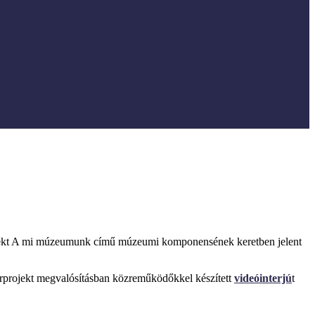
kt A mi múzeumunk című múzeumi komponensének keretben jelent
arprojekt megvalósításban közreműködőkkel készített
videóinterjú
t