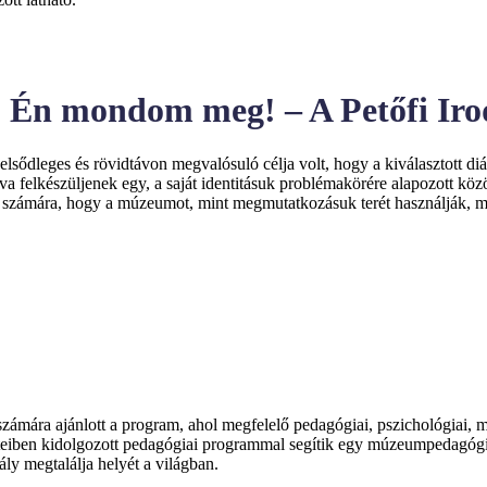
én? Én mondom meg! – A Petőfi I
elsődleges és rövidtávon megvalósuló célja volt, hogy a kiválasztott
a felkészüljenek egy, a saját identitásuk problémakörére alapozott közös
ok számára, hogy a múzeumot, mint megmutatkozásuk terét használják, me
mára ajánlott a program, ahol megfelelő pedagógiai, pszichológiai, m
eteiben kidolgozott pedagógiai programmal segítik egy múzeumpedagógia
ly megtalálja helyét a világban.