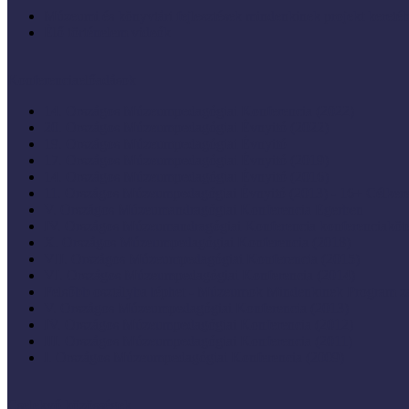
Múzeumi és könyvtári fejlesztések mindenkinek projekt keretéb
Élő történelem videók
Konferenciaelőadások
14. Országos Múzeumpedagógiai Konferencia (2022)
20. Országos Múzeumpedagógiai Évnyitó (2022)
19. Országos Múzeumpedagógiai Évnyitó
17. Országos Múzeumpedagógiai Évnyitó (2019)
14. Országos Múzeumpedagógiai Évnyitó (2016)
11. Országos Múzeumpedagógiai Évnyitó (2013) - 16+ Célke
V. Országos Múzeumandragógiai Konferencia Egerben
IV. Országos Múzeumandragógiai Konferencia konferenciaköt
X. Országos Múzeumpedagógiai Konferencia (2018)
VII. Országos Múzeumpedagógiai Konferencia (2015)
VI. Országos Múzeumpedagógiai Konferencia (2014)
Felsőbb osztályba léphet - Múzeumok Mindenkinek Program zá
V. Országos Múzeumpedagógiai Konferencia (2013)
IV. Országos Múzeumpedagógiai Konferencia (2012)
III. Országos Múzeumpedagógiai Konferencia (2011)
I. Országos Múzeumpedagógiai Konferencia (2009)
Cselekvő közösségek