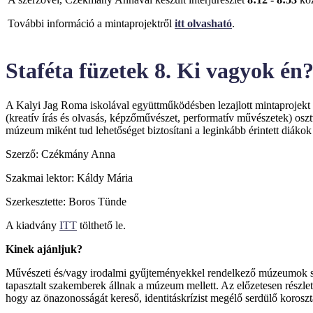
További információ a mintaprojektről
itt olvasható
.
Staféta füzetek 8. Ki vagyok 
A Kalyi Jag Roma iskolával együttműködésben lezajlott mintaprojekt 
(kreatív írás és olvasás, képzőművészet, performatív művészetek) osztv
múzeum miként tud lehetőséget biztosítani a leginkább érintett diák
Szerző: Czékmány Anna
Szakmai lektor: Káldy Mária
Szerkesztette: Boros Tünde
A kiadvány
ITT
tölthető le.
Kinek ajánljuk?
Művészeti és/vagy irodalmi gyűjteményekkel rendelkező múzeumok szá
tapasztalt szakemberek állnak a múzeum mellett. Az előzetesen részl
hogy az önazonosságát kereső, identitáskrízist megélő serdülő korosztá