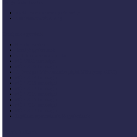
Hallgatói dolgozatok
Iskolák és múzeumok partnersége
KIállításrendezés A-Z-ig
Tanuljunk egymástól
Nívódíj nyertesek
Hazai jó gyakorlatok
Külföldi múzeumok példái
MŐF2021 tanulságai
MÖF 2020 tanulságai
II. Országos Múzeumandragógiai Műhelynap (2020)
MÖF 2019 tanulságai
MŐF 2018 tanulságai
MÖF 2017 tanulságai
MÖF 2016 tanulságai
MÖF 2015 tanulságai
MÖF 2014 tanulságai
MÖF 2013 tanulságai
Tagállami tapasztalatok, jó gyakorlatok
Videók, kisfilmek