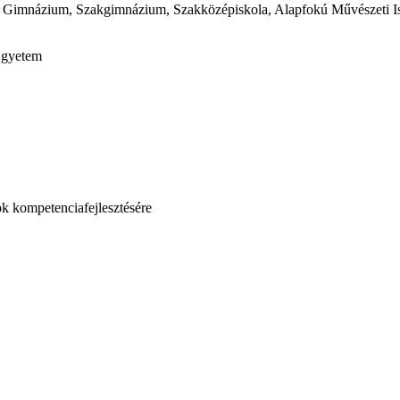
Gimnázium, Szakgimnázium, Szakközépiskola, Alapfokú Művészeti Isk
Egyetem
ok kompetenciafejlesztésére