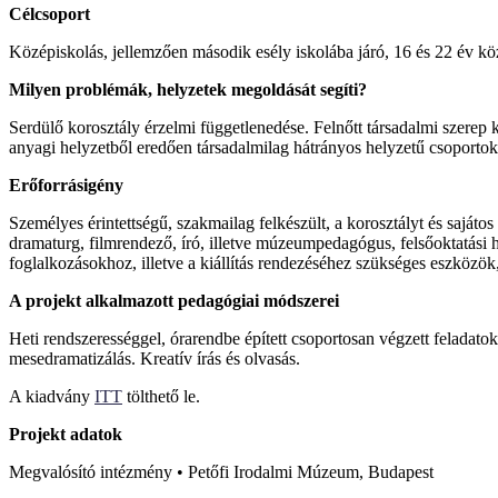
Célcsoport
Középiskolás, jellemzően második esély iskolába járó, 16 és 22 év közö
Milyen problémák, helyzetek megoldását segíti?
Serdülő korosztály érzelmi függetlenedése. Felnőtt társadalmi szerep 
anyagi helyzetből eredően társadalmilag hátrányos helyzetű csoporto
Erőforrásigény
Személyes érintettségű, szakmailag felkészült, a korosztályt és sajá
dramaturg, filmrendező, író, illetve múzeumpedagógus, felsőoktatási
foglalkozásokhoz, illetve a kiállítás rendezéséhez szükséges eszközö
A projekt alkalmazott pedagógiai módszerei
Heti rendszerességgel, órarendbe épített csoportosan végzett felada
mesedramatizálás. Kreatív írás és olvasás.
A kiadvány
ITT
tölthető le.
Projekt adatok
Megvalósító intézmény • Petőfi Irodalmi Múzeum, Budapest