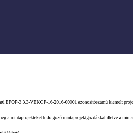
mű EFOP-3.3.3-VEKOP-16-2016-00001 azonosítószámú kiemelt proje
eg a mintaprojekteket kidolgozó mintaprojektgazdákkal illetve a mint
ött látható.