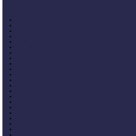
Múzeumi és könyvtári fejlesztések mindenkinek EFOP-333
Bibliográfia
Andragógia
Elméleti muzeológia
Felnőttképzés
Fogyatékkal élők múzeumi fogadása
Forrásteremtés, pályázati rendszer
Gyűjtemény-menedzsment
Iskola és múzeum kapcsolata
IT alkalmazások a múzeumban
Kiállítások tervezése, megvalósítása, kiállításkritika
Közönségkapcsolatok
Kutatások
Lifelong Learning
Múzeumandragógia
Múzeumi marketing
Múzeumi statisztika
Múzeumi stratégia
Múzeumi tanulás, tudománykommunikáció
Múzeumokra vonatkozó jogszabályok, irányelvek, állásfoglalá
Múzeumpedagógiai módszerek
Művelődéstörténet
Pedagógia
PR, kommunikáció