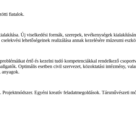
tti fiatalok.
kialakítása. Új viselkedési formák, szerepek, tevékenységek kialakítás
k cselekvési lehetőségeinek realizálása annak kezelésére múzeumi eszk
tos problémáikat értő és kezelni tudó kompetenciákkal rendelkező csopor
 hallgatók. Optimális esetben civil szervezet, közoktatási intézmény, 
k, anyagok.
tok. Projektmódszer. Egyéni kreatív feladatmegoldások. Társművészeti 