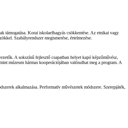
ának támogatása. Korai iskolaelhagyás csökkentése. Az etnikai vagy
özökkel. Szabályrendszer megismerése, értelmezése.
tvezetők. A sokszínű fejlesztő csapatban helyet kapó képzőművész,
valamint múzeum hármas kooperációjában valósulhat meg a program. A
módszerek alkalmazása. Performatív művészetek módszere. Szerepjáték,