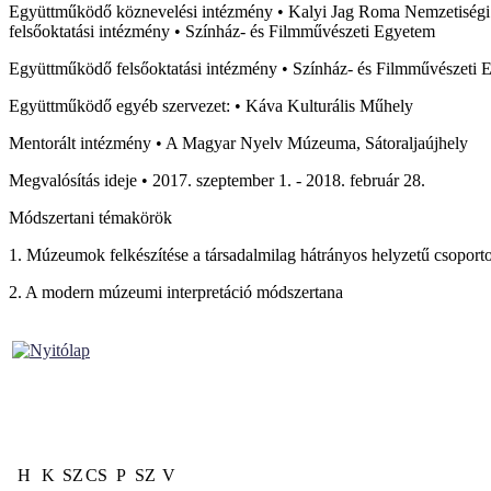
Együttműködő köznevelési intézmény • Kalyi Jag Roma Nemzetiségi 
felsőoktatási intézmény • Színház- és Filmművészeti Egyetem
Együttműködő felsőoktatási intézmény • Színház- és Filmművészeti 
Együttműködő egyéb szervezet: • Káva Kulturális Műhely
Mentorált intézmény • A Magyar Nyelv Múzeuma, Sátoraljaújhely
Megvalósítás ideje • 2017. szeptember 1. - 2018. február 28.
Módszertani témakörök
1. Múzeumok felkészítése a társadalmilag hátrányos helyzetű csoport
2. A modern múzeumi interpretáció módszertana
H
K
SZ
CS
P
SZ
V