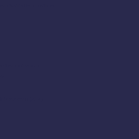
en készült videók, kisfilmek
resztben a múzeumok
ete
rókonferencia (2014)