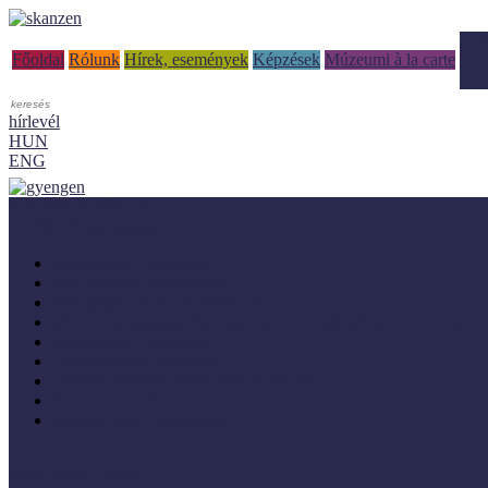
Tud
Főoldal
Rólunk
Hírek, események
Képzések
Múzeumi à la carte
hírlevél
HUN
ENG
Adaptálásra ajánljuk!
Letölthető szakanyagok
Módszertani kiadványok
Mintaprojekt kiadványok
Pedagógiai online kiadványok
Múzeumpedagógiai Nívódíj nyertes kezdeményezések online k
Módszertani útmutatók
Tanulmányok, kutatások
Oktatási segédanyagok (MúzeumIskola)
Konferenciakötetek
Európa 2020 - Stratégiák
Módszertani témáink