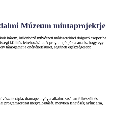
rodalmi Múzeum mintaprojektje
 diákok három, különböző művészeti módszerekkel dolgozó csoportba
ségi kiállítás létrehozására. A program jó példa arra is, hogy egy
ly támogathatja önértékelésüket, segítheti egészségesebb
űvészetterápia, drámapedagógia alkalmazásában felkészült és
i programsorozat megvalósítását, melyben lehetőség nyílik arra,