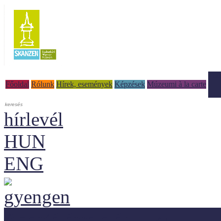
Tud
Főoldal
Rólunk
Hírek, események
Képzések
Múzeumi à la carte
hírlevél
HUN
ENG
Adaptálásra ajánljuk!