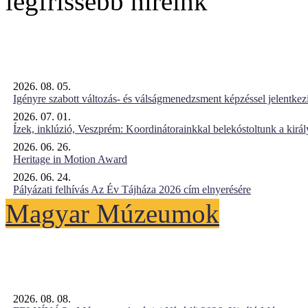
legfrissebb híreink
2026. 08. 05.
Igényre szabott változás- és válságmenedzsment képzéssel jelent
2026. 07. 01.
Ízek, inklúzió, Veszprém: Koordinátorainkkal belekóstoltunk a kirá
2026. 06. 26.
Heritage in Motion Award
2026. 06. 24.
Pályázati felhívás Az Év Tájháza 2026 cím elnyerésére
Magyar Múzeumok
2026. 08. 08.