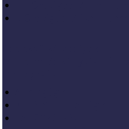
III. Országos Múzeumped
I. Országos Múzeumpeda
Cselekvő közösségek
Múzeumi és könyvtári fejl
Bibliográfia
Andragógia
Elméleti muzeológia
Felnőttképzés