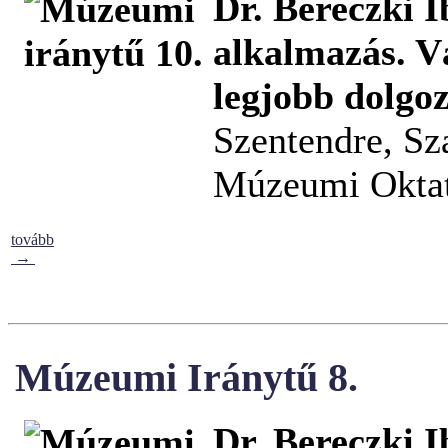
Dr. Bereczki I
alkalmazás. V
legjobb dolgoz
Szentendre, Sz
Múzeumi Oktat
tovább
→
Múzeumi Iránytű 8.
Dr. Bereczki I