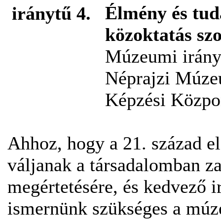
Élmény és tu
közoktatás szo
Múzeumi irányt
Néprajzi Múze
Képzési Közpon
Ahhoz, hogy a 21. század e
váljanak a társadalomban z
megértetésére, és kedvező ir
ismernünk szükséges a múze