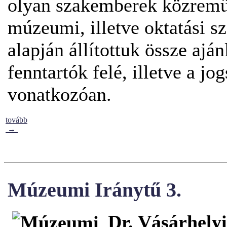
olyan szakemberek közreműk
múzeumi, illetve oktatási szf
alapján állítottuk össze ajá
fenntartók felé, illetve a j
vonatkozóan.
tovább
→
Múzeumi Iránytű 3.
Dr. Vásárhely