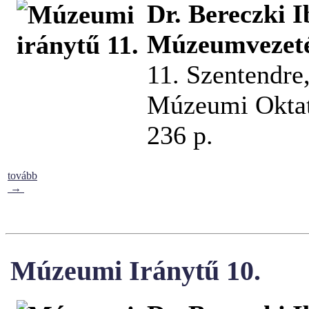
Dr. Bereczki I
Múzeumvezetés
11. Szentendre
Múzeumi Oktat
236 p.
tovább
→
Múzeumi Iránytű 10.