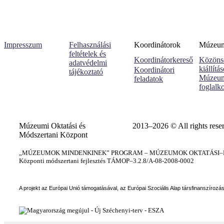
Impresszum
Felhasználási
Koordinátorok
Múzeumi
feltételek és
Koordinátorkereső
Közöns
adatvédelmi
kiállítá
Koordinátori
tájékoztató
Múzeum
feladatok
foglalk
Múzeumi Oktatási és
2013–2026 © All rights rese
Módszertani Központ
„MÚZEUMOK MINDENKINEK” PROGRAM – MÚZEUMOK OKTATÁSI–KÉ
Központi módszertani fejlesztés TÁMOP–3.2.8/A-08-2008-0002
A projekt az Európai Unió támogatásával, az Európai Szociális Alap társfinanszírozá