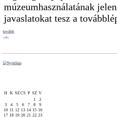
múzeumhasználatának jelenét
javaslatokat tesz a továbblé
tovább
→
H
K
SZ
CS
P
SZ
V
1
2
3
4
5
6
7
8
9
10
11
12
13
14
15
16
17
18
19
20
21
22
23