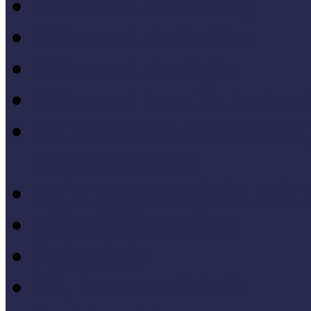
Múzeumi marketing
Múzeumi statisztika
Múzeumi stratégia
Múzeumi tanulás, tudo
Múzeumokra vonatkozó jo
állásfoglalások
Múzeumpedagógiai móds
Művelődéstörténet
Pedagógia
PR, kommunikáció