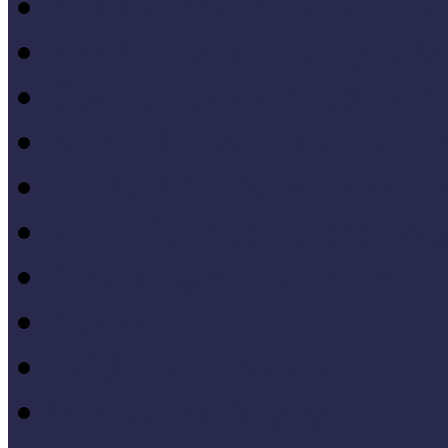
Fogyatékkal élők múzeu
Forrásteremtés, pályázati
Gyűjtemény-menedzsme
Iskola és múzeum kapcso
IT alkalmazások a múze
Kiállítások tervezése, meg
Közönségkapcsolatok
Kutatások
Lifelong Learning
Múzeumandragógia