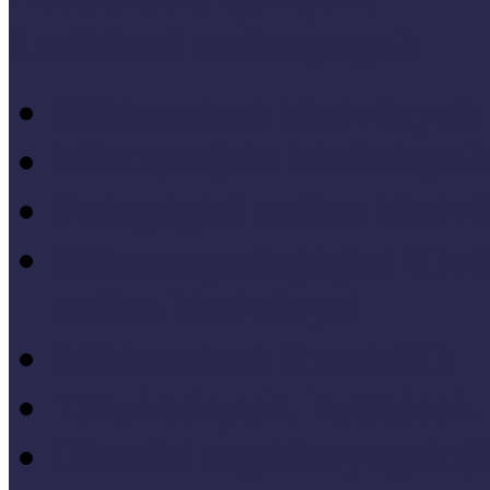
Letölthető szakanyagok
Módszertani kiadványok
Mintaprojekt kiadványo
Pedagógiai online kiadv
Múzeumpedagógiai Nívód
online kiadványai
Módszertani útmutatók
Tanulmányok, kutatások
Oktatási segédanyagok 