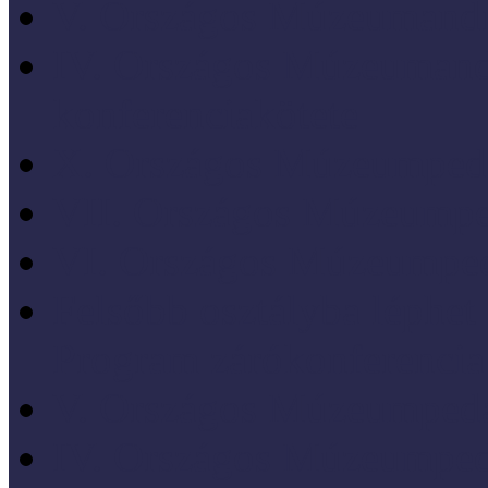
V. Országos Múzeumandr
IV. Országos Múzeumand
konferenciakötete
X. Országos Múzeumpeda
VII. Országos Múzeumpe
VI. Országos Múzeumped
Felsőbb osztályba léph
Program zárókonferencia
V. Országos Múzeumpeda
IV. Országos Múzeumped