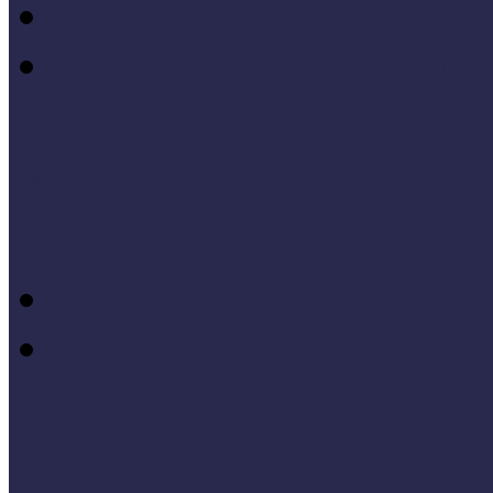
Konferenciakötetek
Európa 2020 - Stratégiák
Módszertani témáink
Hallgatói dolgozatok
Iskolák és múzeumok par
KIállításrendezés A-Z-ig
Tanuljunk egymástól