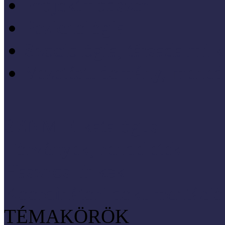
Projektmódszer
Pszichológia
Szociológia, társadalmi 
Vezetéstudomány, mened
SZNM E-katalógus
Törvények, rendeletek
Hasznos linkek
Koordinátori dokumentáció
TÉMAKÖRÖK