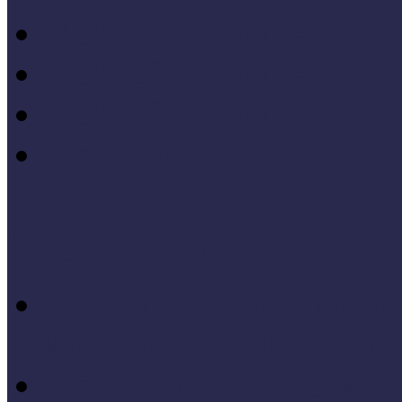
MÖF 2015 tanulságai
MÖF 2014 tanulságai
MÖF 2013 tanulságai
Tagállami tapasztalatok, 
Videók, kisfilmek
Múzeumi és könyvtári fej
keretében készült videók,
Élő történelem videók