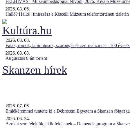
FELHÍVÁS - Múzeumpedagógiai Nívódíj 2026, Kiváló Múzeumpe
2026. 08. 06.
Halló? Halló!: finisszázs a Kiscelli Múzeum telefontörténeti tárlatán
2026. 08. 08.
Falak, romok, labirintusok, szorongás és szürrealizmus – 100 éve szü
2026. 08. 08.
Augusztus 8-án történt
Skanzen hírek
2026. 07. 06.
Emlékéremmel tüntette ki a Debreceni Egyetem a Skanzen főigazgat
2026. 06. 24.
Azokat sem felejtjük, akik felejtenek – Demencia program a Skanz