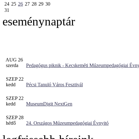
24
25
26
27
28
29
30
31
eseménynaptár
AUG 26
szerda
Pedagógus piknik - Kecskeméti Múzeumpedagógiai Évny
SZEP 22
kedd
Pécsi Tanuló Város Fesztivál
SZEP 22
kedd
MuseumDigit NextGen
SZEP 28
hétfő
24. Országos Múzeumpedagógiai Évnyitó