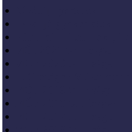
Nívódíj nyertesek
Hazai jó gyakorlatok
Külföldi múzeumok péld
MŐF2021 tanulságai
MÖF 2020 tanulságai
II. Országos Múzeumand
MÖF 2019 tanulságai
MŐF 2018 tanulságai
MÖF 2017 tanulságai
MÖF 2016 tanulságai