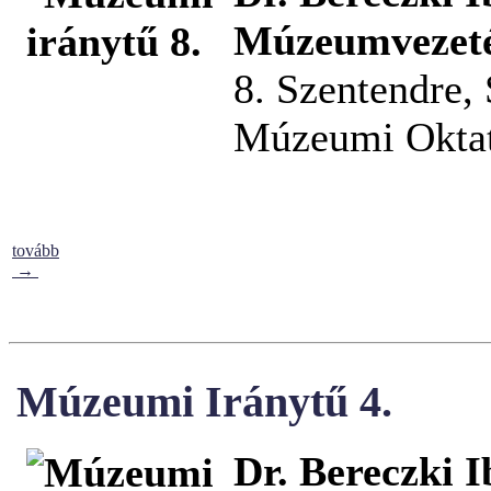
Múzeumvezetés
8. Szentendre,
Múzeumi Oktat
tovább
→
Múzeumi Iránytű 4.
Dr. Bereczki I