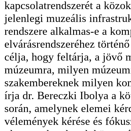
kapcsolatrendszerét a közokt
jelenlegi muzeális infrastru
rendszere alkalmas-e a komp
elvárásrendszeréhez történő
célja, hogy feltárja, a jöv
múzeumra, milyen múzeumi
szakembereknek milyen kom
írja dr. Bereczki Ibolya a k
során, amelynek elemei kérd
vélemények kérése és fókus