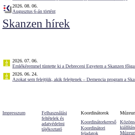
2026. 08. 06.
Augusztus 6-án történt
Skanzen hírek
2026. 07. 06.
Emlékéremmel tüntette ki a Debreceni Egyetem a Skanzen főiga
2026. 06. 24.
Azokat sem felejtjük, akik felejtenek – Demencia program a Sk
Impresszum
Felhasználási
Koordinátorok
Múzeumi
feltételek és
Koordinátorkereső
Közöns
adatvédelmi
kiállítá
Koordinátori
tájékoztató
Múzeum
feladatok