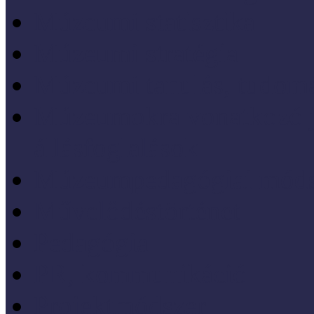
Múzeumi statisztika
Múzeumi stratégia
Múzeumi tanulás, tudo
Múzeumokra vonatkozó jo
állásfoglalások
Múzeumpedagógiai móds
Művelődéstörténet
Pedagógia
PR, kommunikáció
Projektmódszer