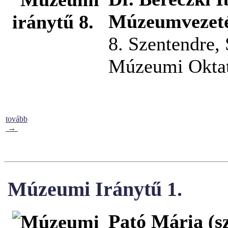
Múzeumvezetés
8. Szentendre,
Múzeumi Oktat
tovább
→
Múzeumi Iránytű 1.
Pató Mária (sz