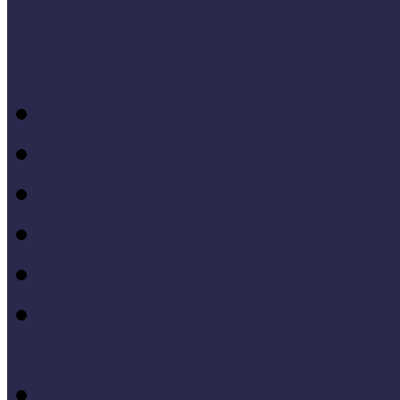
Konferenciaelőadások
14. Országos Múzeumped
20. Országos Múzeumped
19. Országos Múzeumped
17. Országos Múzeumped
14. Országos Múzeumped
11. Országos Múzeumped
Célkeresztben a múzeum
V. Országos Múzeumandr