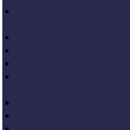
IV. Országos Múzeumand
konferenciakötete
X. Országos Múzeumpeda
VII. Országos Múzeumpe
VI. Országos Múzeumped
Felsőbb osztályba léph
Program zárókonferencia
V. Országos Múzeumpeda
IV. Országos Múzeumped
III. Országos Múzeumped