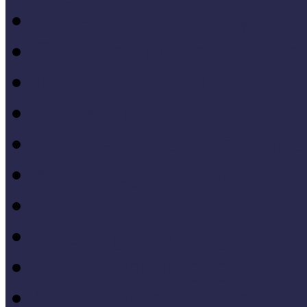
Forrásteremtés, pályázati
Gyűjtemény-menedzsme
Iskola és múzeum kapcso
IT alkalmazások a múze
Kiállítások tervezése, meg
Közönségkapcsolatok
Kutatások
Lifelong Learning
Múzeumandragógia
Múzeumi marketing