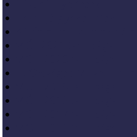
Nívódíj nyertesek
Hazai jó gyakorlatok
Külföldi múzeumok péld
MŐF2021 tanulságai
MÖF 2020 tanulságai
II. Országos Múzeumand
MÖF 2019 tanulságai
MŐF 2018 tanulságai
MÖF 2017 tanulságai
MÖF 2016 tanulságai