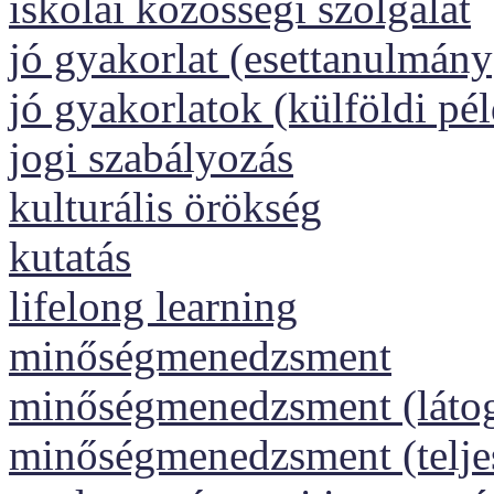
iskolai közösségi szolgálat
jó gyakorlat (esettanulmány
jó gyakorlatok (külföldi pé
jogi szabályozás
kulturális örökség
kutatás
lifelong learning
minőségmenedzsment
minőségmenedzsment (láto
minőségmenedzsment (telj