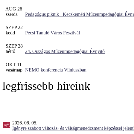
AUG 26
szerda
Pedagógus piknik - Kecskeméti Múzeumpedagógiai Évny
SZEP 22
kedd
Pécsi Tanuló Város Fesztivál
SZEP 28
hétfő
24. Országos Múzeumpedagógiai Évnyitó
OKT 11
vasárnap
NEMO konferencia Vilniuszban
legfrissebb híreink
2026. 08. 05.
Igényre szabott változás- és válságmenedzsment képzéssel jel