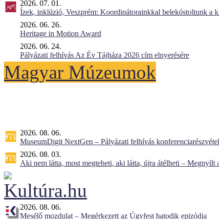
2026. 07. 01.
Ízek, inklúzió, Veszprém: Koordinátorainkkal belekóstoltunk a 
2026. 06. 26.
Heritage in Motion Award
2026. 06. 24.
Pályázati felhívás Az Év Tájháza 2026 cím elnyerésére
Magyar Múzeumok
2026. 08. 06.
MuseumDigit NextGen – Pályázati felhívás konferenciarészvétel
2026. 08. 03.
Aki nem látta, most megteheti, aki látta, újra átélheti – Megnyílt a 
2026. 08. 06.
Mesélő mozdulat – Megérkezett az Úgyfest hatodik epizódja