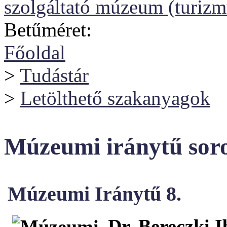
szolgáltató múzeum (turizm
Betűméret:
Főoldal
>
Tudástár
>
Letölthető szakanyagok
Múzeumi iránytű sor
Múzeumi Iránytű 8.
Dr. Bereczki I