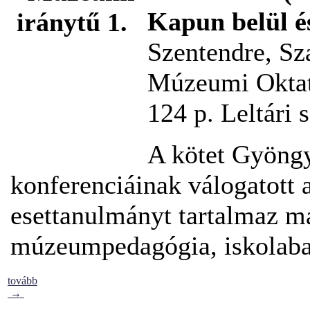
Kapun belül és
Szentendre, Sz
Múzeumi Oktat
124 p. Leltári
A kötet Gyöngy
konferenciáinak válogatott 
esettanulmányt tartalmaz m
múzeumpedagógia, iskolab
tovább
→