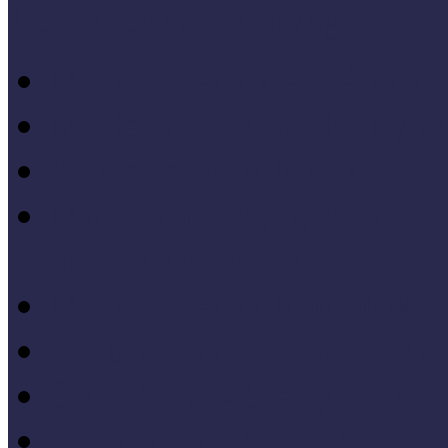
Letölthető szakanyagok
Módszertani kiadványok
Mintaprojekt kiadványo
Pedagógiai online kiadv
Múzeumpedagógiai Nívód
online kiadványai
Módszertani útmutatók
Tanulmányok, kutatások
Oktatási segédanyagok 
Konferenciakötetek