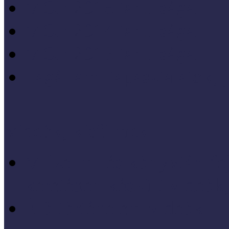
MÖF 2015 tanulságai
MÖF 2014 tanulságai
MÖF 2013 tanulságai
Tagállami tapasztalatok, 
Videók, kisfilmek
Múzeumi és könyvtári fej
keretében készült videók,
Élő történelem videók