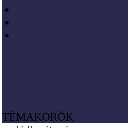
Pszichológia
Szociológia, társadalmi 
Vezetéstudomány, mened
SZNM E-katalógus
Törvények, rendeletek
Hasznos linkek
Koordinátori dokumentáció
TÉMAKÖRÖK