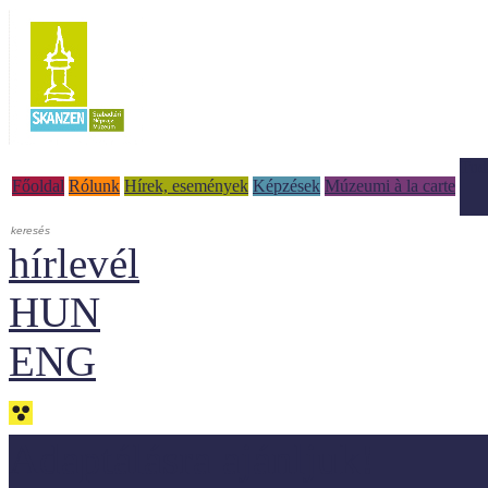
Tud
Főoldal
Rólunk
Hírek, események
Képzések
Múzeumi à la carte
hírlevél
HUN
ENG
Adaptálásra ajánljuk!