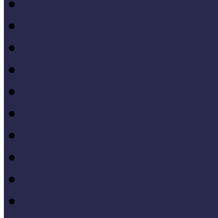
Hazai jó gyakorlatok
Külföldi múzeumok péld
MŐF2021 tanulságai
MÖF 2020 tanulságai
II. Országos Múzeumand
MÖF 2019 tanulságai
MŐF 2018 tanulságai
MÖF 2017 tanulságai
MÖF 2016 tanulságai
MÖF 2015 tanulságai