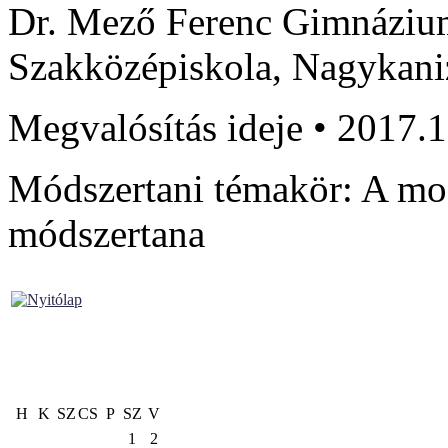
Dr. Mező Ferenc Gimnáziu
Szakközépiskola, Nagykani
Megvalósítás ideje • 2017.1
Módszertani témakör: A mo
módszertana
H
K
SZ
CS
P
SZ
V
1
2