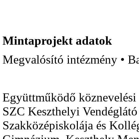
Mintaprojekt adatok
Megvalósító intézmény • B
Együttműködő köznevelési 
SZC Keszthelyi Vendéglát
Szakközépiskolája és Kollé