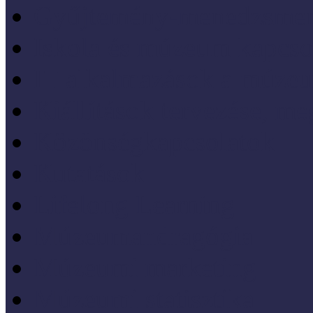
Gyűjtemény-menedzsme
Iskola és múzeum kapcso
IT alkalmazások a múze
Kiállítások tervezése, meg
Közönségkapcsolatok
Kutatások
Lifelong Learning
Múzeumandragógia
Múzeumi marketing
Múzeumi statisztika