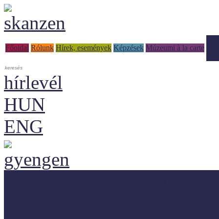
Tud
Főoldal
Rólunk
Hírek, események
Képzések
Múzeumi à la carte
hírlevél
HUN
ENG
Adaptálásra ajánljuk!
Letölthető szakanyagok