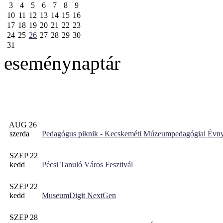
3
4
5
6
7
8
9
10
11
12
13
14
15
16
17
18
19
20
21
22
23
24
25
26
27
28
29
30
31
eseménynaptár
AUG 26
szerda
Pedagógus piknik - Kecskeméti Múzeumpedagógiai Évny
SZEP 22
kedd
Pécsi Tanuló Város Fesztivál
SZEP 22
kedd
MuseumDigit NextGen
SZEP 28