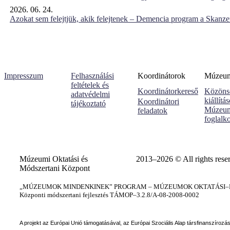
2026. 06. 24.
Azokat sem felejtjük, akik felejtenek – Demencia program a Skanz
Impresszum
Felhasználási
Koordinátorok
Múzeumi
feltételek és
Koordinátorkereső
Közöns
adatvédelmi
kiállítá
Koordinátori
tájékoztató
Múzeum
feladatok
foglalk
Múzeumi Oktatási és
2013–2026 © All rights rese
Módszertani Központ
„MÚZEUMOK MINDENKINEK” PROGRAM – MÚZEUMOK OKTATÁSI–KÉ
Központi módszertani fejlesztés TÁMOP–3.2.8/A-08-2008-0002
A projekt az Európai Unió támogatásával, az Európai Szociális Alap társfinanszírozá