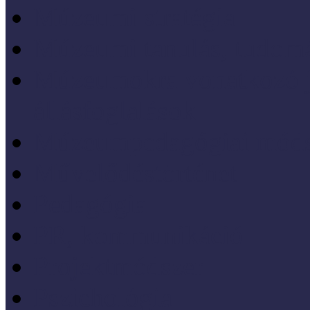
Múzeumi stratégia
Múzeumi tanulás, tudo
Múzeumokra vonatkozó jo
állásfoglalások
Múzeumpedagógiai móds
Művelődéstörténet
Pedagógia
PR, kommunikáció
Projektmódszer
Pszichológia