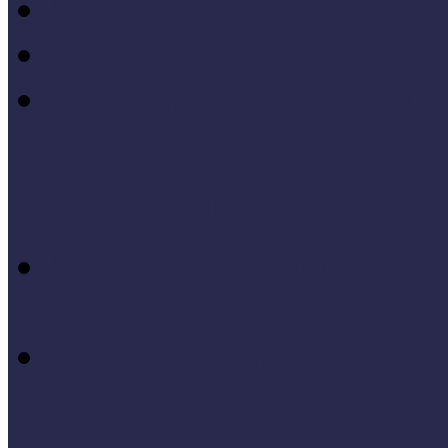
MÖF 2014 tanulságai
MÖF 2013 tanulságai
Tagállami tapasztalatok, 
Videók, kisfilmek
Múzeumi és könyvtári fej
keretében készült videók,
Élő történelem videók