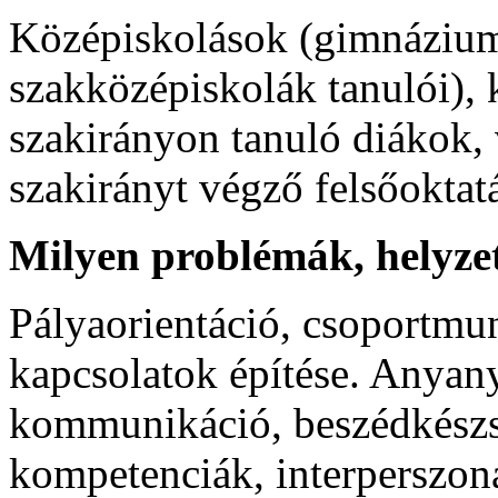
Középiskolások (gimnáziu
szakközépiskolák tanulói), 
szakirányon tanuló diákok, 
szakirányt végző felsőoktatá
Milyen problémák, helyzet
Pályaorientáció, csoportmun
kapcsolatok építése. Anyany
kommunikáció, beszédkészség
kompetenciák, interperszoná