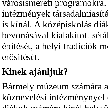
városismereti programokra.
intézmények társadalmiasít
is kínál. A középiskolás di
bevonásával kialakított sétá
építését, a helyi tradíciók m
erősítését.
Kinek ajánljuk?
Bármely múzeum számára aj
köznevelési intézménynyel
diákok számára kínál helytör