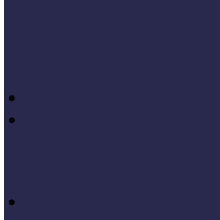
Módszertani témáink
Hallgatói dolgozatok
Iskolák és múzeumok par
KIállításrendezés A-Z-ig
Tanuljunk egymástól
Nívódíj nyertesek