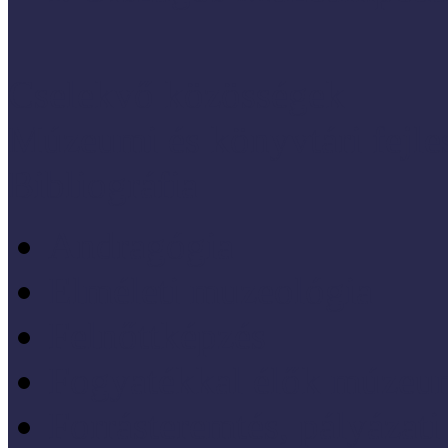
Cselekvő közösségek
Múzeumi és könyvtári fejl
Bibliográfia
Andragógia
Elméleti muzeológia
Felnőttképzés
Fogyatékkal élők múzeu
Forrásteremtés, pályázati