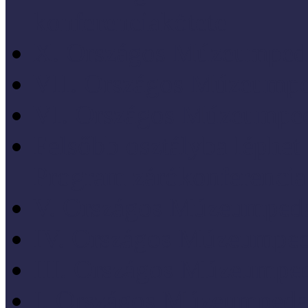
konferenciakötete
X. Országos Múzeumpeda
VII. Országos Múzeumpe
VI. Országos Múzeumped
Felsőbb osztályba léph
Program zárókonferencia
V. Országos Múzeumpeda
IV. Országos Múzeumped
III. Országos Múzeumped
I. Országos Múzeumpeda