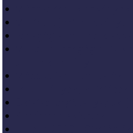
Módszertani kiadványok
Mintaprojekt kiadványo
Pedagógiai online kiadv
Múzeumpedagógiai Nívód
online kiadványai
Módszertani útmutatók
Tanulmányok, kutatások
Oktatási segédanyagok 
Konferenciakötetek
Európa 2020 - Stratégiák