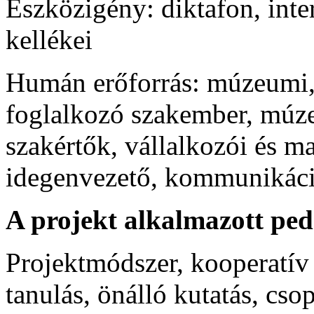
Eszközigény: diktafon, inte
kellékei
Humán erőforrás: múzeumi, i
foglalkozó szakember, múze
szakértők, vállalkozói és m
idegenvezető, kommunikác
A projekt alkalmazott ped
Projektmódszer, kooperatív
tanulás, önálló kutatás, cs