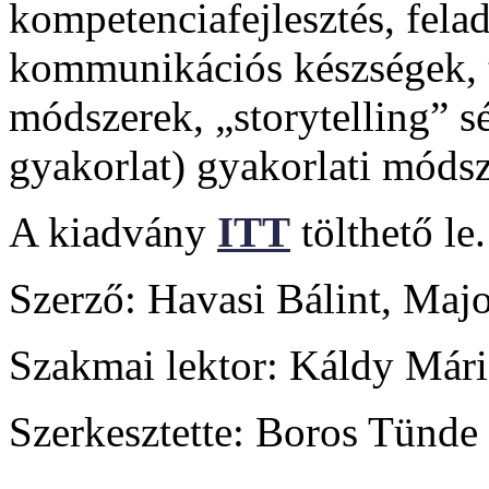
kompetenciafejlesztés, felad
kommunikációs készségek, te
módszerek, „storytelling” s
gyakorlat) gyakorlati móds
A kiadvány
ITT
tölthető le.
Szerző: Havasi Bálint, Maj
Szakmai lektor: Káldy Mári
Szerkesztette: Boros Tünde