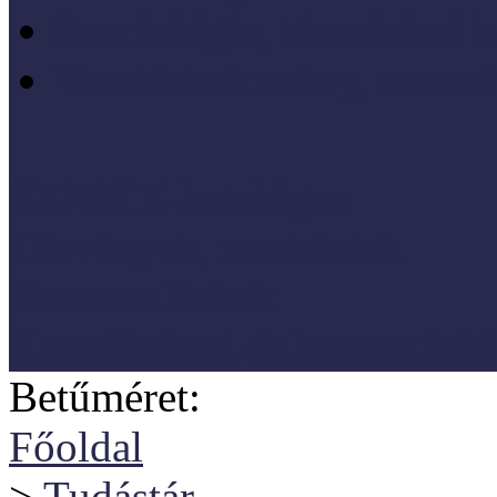
Szociológia, társadalmi 
Vezetéstudomány, mened
SZNM E-katalógus
Törvények, rendeletek
Hasznos linkek
Koordinátori dokumentáció
Betűméret:
Főoldal
>
Tudástár