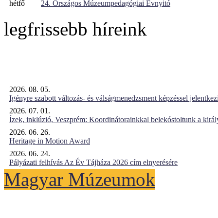
hétfő
24. Országos Múzeumpedagógiai Évnyitó
legfrissebb híreink
2026. 08. 05.
Igényre szabott változás- és válságmenedzsment képzéssel jelent
2026. 07. 01.
Ízek, inklúzió, Veszprém: Koordinátorainkkal belekóstoltunk a kirá
2026. 06. 26.
Heritage in Motion Award
2026. 06. 24.
Pályázati felhívás Az Év Tájháza 2026 cím elnyerésére
Magyar Múzeumok