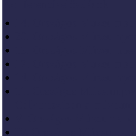
Konferenciaelőadások
14. Országos Múzeumped
20. Országos Múzeumped
19. Országos Múzeumped
17. Országos Múzeumped
14. Országos Múzeumped
11. Országos Múzeumped
Célkeresztben a múzeum
V. Országos Múzeumandr
IV. Országos Múzeumand