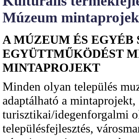
Kulturális termékfejl
Múzeum mintaprojek
A MÚZEUM ÉS EGYÉB
EGYÜTTMŰKÖDÉST M
MINTAPROJEKT
Minden olyan település muz
adaptálható a mintaprojekt, 
turisztikai/idegenforgalmi o
településfejlesztés, városma