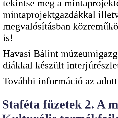
tekintse meg a mintaprojekt
mintaprojektgazdákkal illet
megvalósításban közreműkö
is!
Havasi Bálint múzeumigazga
diákkal készült interjúrészl
További információ az adott
Staféta füzetek 2. A