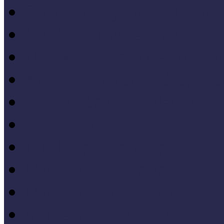
Gyűjtemény-menedzsme
Iskola és múzeum kapcso
IT alkalmazások a múze
Kiállítások tervezése, meg
Közönségkapcsolatok
Kutatások
Lifelong Learning
Múzeumandragógia
Múzeumi marketing
Múzeumi statisztika