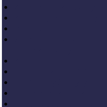
Módszertani kiadványok
Mintaprojekt kiadványo
Pedagógiai online kiadv
Múzeumpedagógiai Nívód
online kiadványai
Módszertani útmutatók
Tanulmányok, kutatások
Oktatási segédanyagok 
Konferenciakötetek
Európa 2020 - Stratégiák