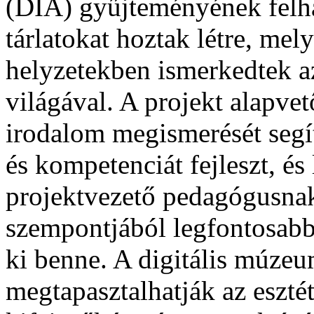
(DIA) gyűjteményének felha
tárlatokat hoztak létre, mel
helyzetekben ismerkedtek 
világával. A projekt alapve
irodalom megismerését segít
és kompetenciát fejleszt, és 
projektvezető pedagógusnak
szempontjából legfontosabbn
ki benne. A digitális múze
megtapasztalhatják az esztét