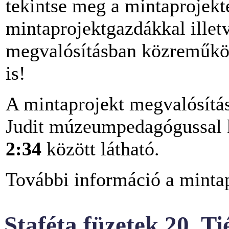
tekintse meg a mintaprojekt
mintaprojektgazdákkal illet
megvalósításban közreműkö
is!
A mintaprojekt megvalósít
Judit múzeumpedagógussal k
2:34
között látható.
További információ a minta
Staféta füzetek 20. T