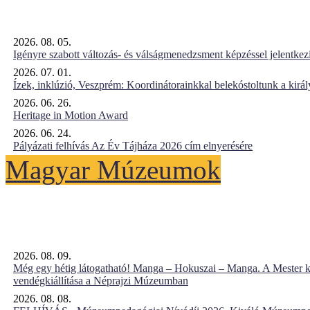
2026. 08. 05.
Igényre szabott változás- és válságmenedzsment képzéssel jelent
2026. 07. 01.
Ízek, inklúzió, Veszprém: Koordinátorainkkal belekóstoltunk a kirá
2026. 06. 26.
Heritage in Motion Award
2026. 06. 24.
Pályázati felhívás Az Év Tájháza 2026 cím elnyerésére
Magyar Múzeumok
2026. 08. 09.
Még egy hétig látogatható! Manga – Hokuszai – Manga. A Mester k
vendégkiállítása a Néprajzi Múzeumban
2026. 08. 08.