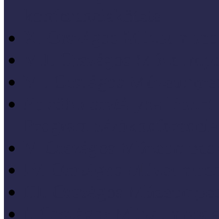
konferenciakötete
X. Országos Múzeumpeda
VII. Országos Múzeumpe
VI. Országos Múzeumped
Felsőbb osztályba léph
Program zárókonferencia
V. Országos Múzeumpeda
IV. Országos Múzeumped
III. Országos Múzeumped
I. Országos Múzeumpeda