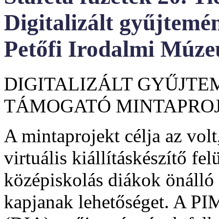
Digitalizált gyűjtem
Petőfi Irodalmi Múze
DIGITALIZÁLT GYŰJT
TÁMOGATÓ MINTAPRO
A mintaprojekt célja az vol
virtuális kiállításkészítő fe
középiskolás diákok önálló
kapjanak lehetőséget. A PI