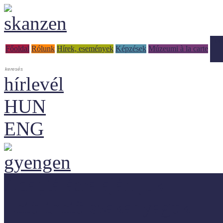
Tud
Főoldal
Rólunk
Hírek, események
Képzések
Múzeumi à la carte
hírlevél
HUN
ENG
Adaptálásra ajánljuk!
Letölthető szakanyagok