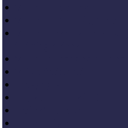
Múzeumi stratégia
Múzeumi tanulás, tudo
Múzeumokra vonatkozó jo
állásfoglalások
Múzeumpedagógiai móds
Művelődéstörténet
Pedagógia
PR, kommunikáció
Projektmódszer
Pszichológia