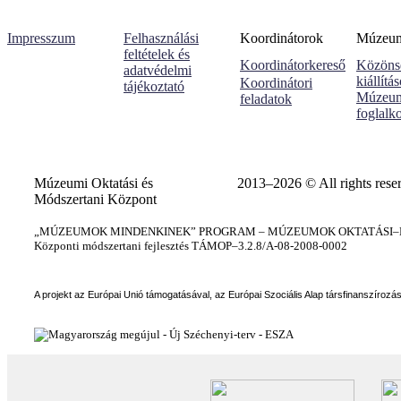
Impresszum
Felhasználási
Koordinátorok
Múzeumi
feltételek és
Koordinátorkereső
Közöns
adatvédelmi
kiállítá
Koordinátori
tájékoztató
Múzeum
feladatok
foglalk
Múzeumi Oktatási és
2013–2026 © All rights rese
Módszertani Központ
„MÚZEUMOK MINDENKINEK” PROGRAM – MÚZEUMOK OKTATÁSI–KÉ
Központi módszertani fejlesztés TÁMOP–3.2.8/A-08-2008-0002
A projekt az Európai Unió támogatásával, az Európai Szociális Alap társfinanszírozá