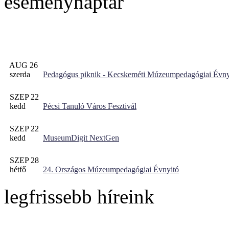
eseménynaptár
AUG 26
szerda
Pedagógus piknik - Kecskeméti Múzeumpedagógiai Évny
SZEP 22
kedd
Pécsi Tanuló Város Fesztivál
SZEP 22
kedd
MuseumDigit NextGen
SZEP 28
hétfő
24. Országos Múzeumpedagógiai Évnyitó
legfrissebb híreink