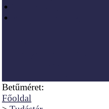
Szociológia, társadalmi 
Vezetéstudomány, mened
SZNM E-katalógus
Törvények, rendeletek
Hasznos linkek
Koordinátori dokumentáció
Betűméret:
Főoldal
>
Tudástár