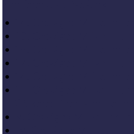
Konferenciaelőadások
14. Országos Múzeumped
20. Országos Múzeumped
19. Országos Múzeumped
17. Országos Múzeumped
14. Országos Múzeumped
11. Országos Múzeumped
Célkeresztben a múzeum
V. Országos Múzeumandr
IV. Országos Múzeumand