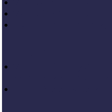
MÖF 2014 tanulságai
MÖF 2013 tanulságai
Tagállami tapasztalatok, 
Videók, kisfilmek
Múzeumi és könyvtári fej
keretében készült videók,
Élő történelem videók