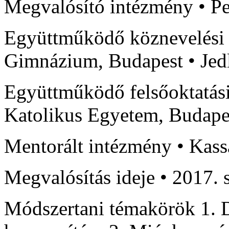
Megvalósító intézmény • P
Együttműködő köznevelési 
Gimnázium, Budapest • Je
Együttműködő felsőoktatás
Katolikus Egyetem, Budape
Mentorált intézmény • Kas
Megvalósítás ideje • 2017. 
Módszertani témakörök 1. D