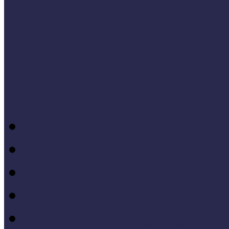
Cselekvő közösségek
Múzeumi és könyvtári fejl
Bibliográfia
Andragógia
Elméleti muzeológia
Felnőttképzés
Fogyatékkal élők múzeu
Forrásteremtés, pályázati