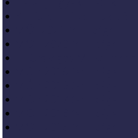
Hazai jó gyakorlatok
Külföldi múzeumok péld
MŐF2021 tanulságai
MÖF 2020 tanulságai
II. Országos Múzeumand
MÖF 2019 tanulságai
MŐF 2018 tanulságai
MÖF 2017 tanulságai
MÖF 2016 tanulságai
MÖF 2015 tanulságai