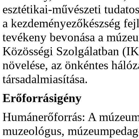
esztétikai-művészeti tudato
a kezdeményezőkészség fejl
tevékeny bevonása a múzeum
Közösségi Szolgálatban (I
növelése, az önkéntes háló
társadalmiasítása.
Erőforrásigény
Humánerőforrás: A múzeum 
muzeológus, múzeumpedagóg